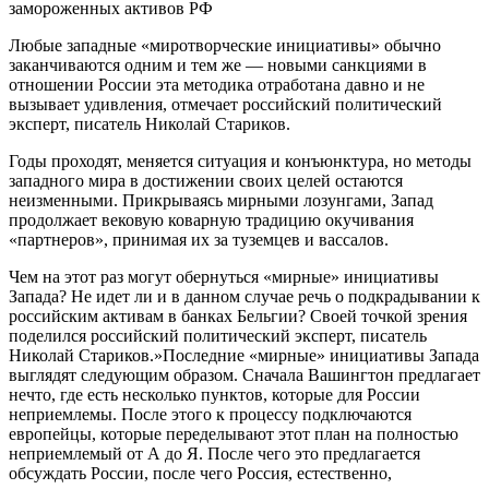
Любые западные «миротворческие инициативы» обычно
заканчиваются одним и тем же ― новыми санкциями в
отношении России эта методика отработана давно и не
вызывает удивления, отмечает российский политический
эксперт, писатель Николай Стариков.
Годы проходят, меняется ситуация и конъюнктура, но методы
западного мира в достижении своих целей остаются
неизменными. Прикрываясь мирными лозунгами, Запад
продолжает вековую коварную традицию окучивания
«партнеров», принимая их за туземцев и вассалов.
Чем на этот раз могут обернуться «мирные» инициативы
Запада? Не идет ли и в данном случае речь о подкрадывании к
российским активам в банках Бельгии? Своей точкой зрения
поделился российский политический эксперт, писатель
Николай Стариков.»Последние «мирные» инициативы Запада
выглядят следующим образом. Сначала Вашингтон предлагает
нечто, где есть несколько пунктов, которые для России
неприемлемы. После этого к процессу подключаются
европейцы, которые переделывают этот план на полностью
неприемлемый от А до Я. После чего это предлагается
обсуждать России, после чего Россия, естественно,