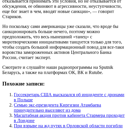
отказывается принимать эти условия, но не отказывается от
обсуждения, ее обвиняют в агрессивности, неуступчивости,
еще бог знает в чем, вводят новые санкции», ― говорит
Стариков.
Но поскольку сами американцы уже сказали, что вроде бы
санкционировать больше нечего, поэтому можно
предположить, что весь нынешний «танец» с
миротворческими инициативами танцуется только для того,
чтобы создать большой информационный повод для все-таки
воровства замороженных активов Центрального Банка
России, считает эксперт.
Смотрите и слушайте наши радиопрограммы на Sputnik
Беларусь, а также на платформах ОК, ВК и Rutube.
Похожие записи:
Госсекретарь США высказался об инциденте с дронами
в Польше
Семью экс-президента Киргизии Атамбаева
принудительно выселяют из дома
Масштабная акция против кабинета Стармера проходит
в Лондоне
При взрыве на жд путях в Орловской области погибли