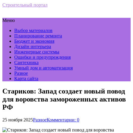
Строительный портал
Меню
Выбор материалов
Планирование ремонта
Бюджет и экономия
Дизайн интерьера
Инженерные системы
Ошибки и предупреждения
Сантехника
Умный дом и автоматизация
Разное
Карта сайта
Стариков: Запад создает новый повод
для воровства замороженных активов
РФ
25 ноября 2025
Разное
Комментарии: 0