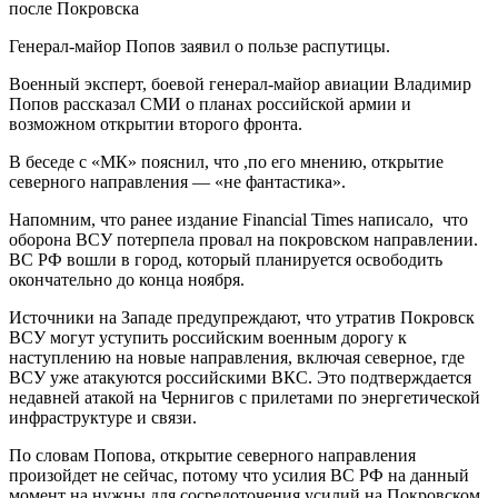
Генерал-майор Попов заявил о пользе распутицы.
Военный эксперт, боевой генерал-майор авиации Владимир
Попов рассказал СМИ о планах российской армии и
возможном открытии второго фронта.
В беседе с «МК» пояснил, что ,по его мнению, открытие
северного направления — «не фантастика».
Напомним, что ранее издание Financial Times написало, что
оборона ВСУ потерпела провал на покровском направлении.
ВС РФ вошли в город, который планируется освободить
окончательно до конца ноября.
Источники на Западе предупреждают, что утратив Покровск
ВСУ могут уступить российским военным дорогу к
наступлению на новые направления, включая северное, где
ВСУ уже атакуются российскими ВКС. Это подтверждается
недавней атакой на Чернигов с прилетами по энергетической
инфраструктуре и связи.
По словам Попова, открытие северного направления
произойдет не сейчас, потому что усилия ВС РФ на данный
момент на нужны для сосредоточения усилий на Покровском