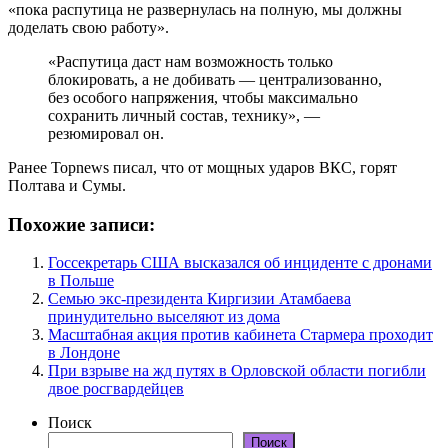
«пока распутица не развернулась на полную, мы должны
доделать свою работу».
«Распутица даст нам возможность только
блокировать, а не добивать — централизованно,
без особого напряжения, чтобы максимально
сохранить личный состав, технику», —
резюмировал он.
Ранее Topnews писал, что от мощных ударов ВКС, горят
Полтава и Сумы.
Похожие записи:
Госсекретарь США высказался об инциденте с дронами
в Польше
Семью экс-президента Киргизии Атамбаева
принудительно выселяют из дома
Масштабная акция против кабинета Стармера проходит
в Лондоне
При взрыве на жд путях в Орловской области погибли
двое росгвардейцев
Поиск
Поиск