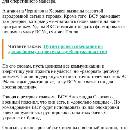
для оперативного маневра.
А атаки на Чернигов и Харьков вызваны развитой
аэродромной сетью в городах. Кроме того, ВСУ размещает
там резервы, которые уже «пытались снова выйти на наше
приграничье». Удары ВКС помогают не дать сформироваться
новому «кулаку ВСУ», считает Попов.
Читайте также:
Путин провел совещание по
дальнейшему строительству Вооруженных сил
По его словам, пусть целиком все коммуникации и
энергетику уничтожить не удастся, но «разорвать цепочку
можем». Попов подчеркнул, что достаточно точечных атак ВС
РФ «каждые два-три дня», и «у ВСУ не хватит сил для
восстановления».
Говоря о резервах главкома ВСУ Александра Сырского,
военный пояснил, что они есть, и «довольно мощные». Но
командование ВСУ будет использовать их для блокировки
«двух окружённых группировок», опытных боевых
украинских бригад.
Описывая планы российских военных, военный пояснил, что