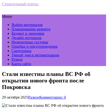
Строительный портал
Меню
Выбор материалов
Планирование ремонта
Бюджет и экономия
Дизайн интерьера
Инженерные системы
Ошибки и предупреждения
Сантехника
Умный дом и автоматизация
Разное
Карта сайта
Стали известны планы ВС РФ об
открытии нового фронта после
Покровска
29 октября 2025
Разное
Комментарии: 0