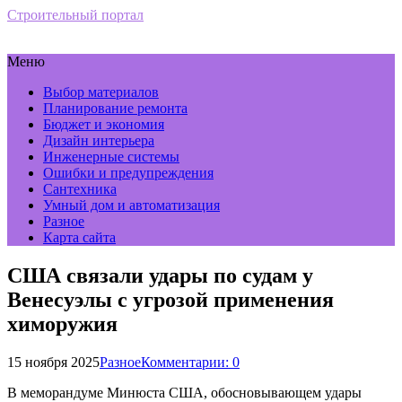
Строительный портал
Меню
Выбор материалов
Планирование ремонта
Бюджет и экономия
Дизайн интерьера
Инженерные системы
Ошибки и предупреждения
Сантехника
Умный дом и автоматизация
Разное
Карта сайта
США связали удары по судам у
Венесуэлы с угрозой применения
химоружия
15 ноября 2025
Разное
Комментарии: 0
В меморандуме Минюста США, обосновывающем удары