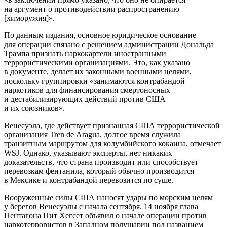
на аргумент о противодействии распространению
[химоружия]».
По данным издания, основное юридическое основание
для операции связано с решением администрации Дональда
Трампа признать наркокартели иностранными
террористическими организациями. Это, как указано
в документе, делает их законными военными целями,
поскольку группировки «занимаются контрабандой
наркотиков для финансирования смертоносных
и дестабилизирующих действий против США
и их союзников».
Венесуэла, где действует признанная США террористической
организация Tren de Aragua, долгое время служила
транзитным маршрутом для колумбийского кокаина, отмечает
WSJ. Однако, указывают эксперты, нет никаких
доказательств, что страна производит или способствует
перевозкам фентанила, который обычно производится
в Мексике и контрабандой перевозится по суше.
Вооруженные силы США наносят удары по морским целям
у берегов Венесуэлы с начала сентября. 14 ноября глава
Пентагона Пит Хегсет объявил о начале операции против
наркотеррористов в Западном полушарии под названием