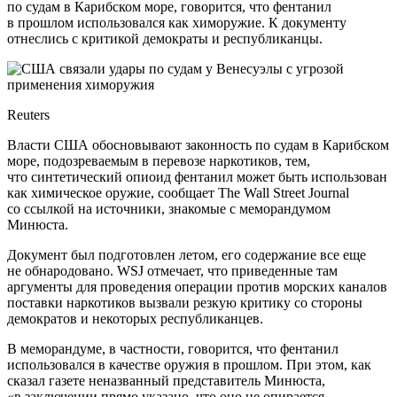
по судам в Карибском море, говорится, что фентанил
в прошлом использовался как химоружие. К документу
отнеслись с критикой демократы и республиканцы.
Reuters
Власти США обосновывают законность по судам в Карибском
море, подозреваемым в перевозе наркотиков, тем,
что синтетический опиоид фентанил может быть использован
как химическое оружие, сообщает The Wall Street Journal
со ссылкой на источники, знакомые с меморандумом
Минюста.
Документ был подготовлен летом, его содержание все еще
не обнародовано. WSJ отмечает, что приведенные там
аргументы для проведения операции против морских каналов
поставки наркотиков вызвали резкую критику со стороны
демократов и некоторых республиканцев.
В меморандуме, в частности, говорится, что фентанил
использовался в качестве оружия в прошлом. При этом, как
сказал газете неназванный представитель Минюста,
«в заключении прямо указано, что оно не опирается