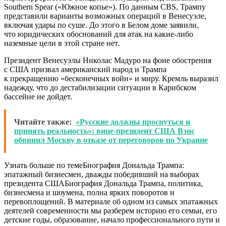
Southern Spear («Южное копье»). По данным CBS, Трампу
представили варианты возможных операций в Венесуэле,
включая удары по суше. До этого в Белом доме заявили,
что юридических обоснований для атак на какие-либо
наземные цели в этой стране нет.
Президент Венесуэлы Николас Мадуро на фоне обострения
с США призвал американский народ и Трампа
к прекращению «бесконечных войн» и миру. Кремль выразил
надежду, что до дестабилизации ситуации в Карибском
бассейне не дойдет.
Читайте также:
«Русские должны проснуться и
принять реальность»: вице-президент США Вэнс
обвинил Москву в отказе от переговоров по Украине
Узнать больше по темеБиография Дональда Трампа:
эпатажный бизнесмен, дважды победивший на выборах
президента СШАБиография Дональда Трампа, политика,
бизнесмена и шоумена, полна ярких поворотов и
перевоплощений. В материале об одном из самых эпатажных
деятелей современности мы разберем историю его семьи, его
детские годы, образование, начало профессионального пути и