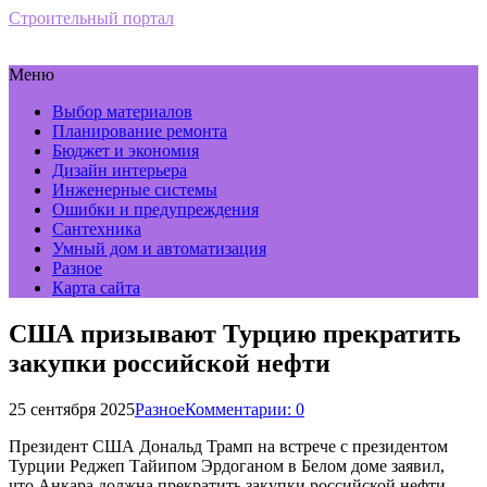
Строительный портал
Меню
Выбор материалов
Планирование ремонта
Бюджет и экономия
Дизайн интерьера
Инженерные системы
Ошибки и предупреждения
Сантехника
Умный дом и автоматизация
Разное
Карта сайта
США призывают Турцию прекратить
закупки российской нефти
25 сентября 2025
Разное
Комментарии: 0
Президент США Дональд Трамп на встрече с президентом
Турции Реджеп Тайипом Эрдоганом в Белом доме заявил,
что Анкара должна прекратить закупки российской нефти.