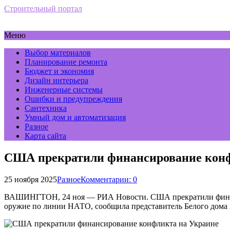
Строительный портал
Меню
Выбор материалов
Планирование ремонта
Бюджет и экономия
Дизайн интерьера
Инженерные системы
Ошибки и предупреждения
Сантехника
Умный дом и автоматизация
Разное
Карта сайта
США прекратили финансирование конф
25 ноября 2025
Разное
Комментарии: 0
ВАШИНГТОН, 24 ноя — РИА Новости. США прекратили финанс
оружие по линии НАТО, сообщила представитель Белого дома 