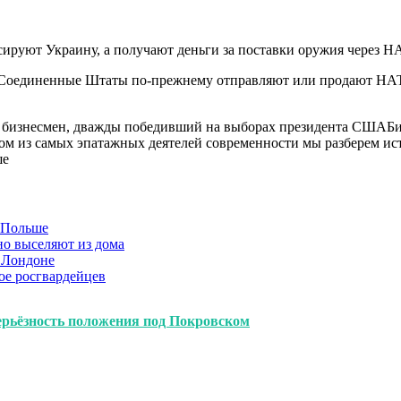
ируют Украину, а получают деньги за поставки оружия через Н
 Соединенные Штаты по-прежнему отправляют или продают НАТ
 бизнесмен, дважды победивший на выборах президента СШАБио
м из самых эпатажных деятелей современности мы разберем исто
ше
в Польше
но выселяют из дома
 Лондоне
ое росгвардейцев
ерьёзность положения под Покровском