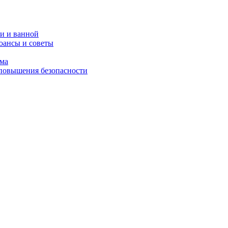
и и ванной
юансы и советы
ома
 повышения безопасности