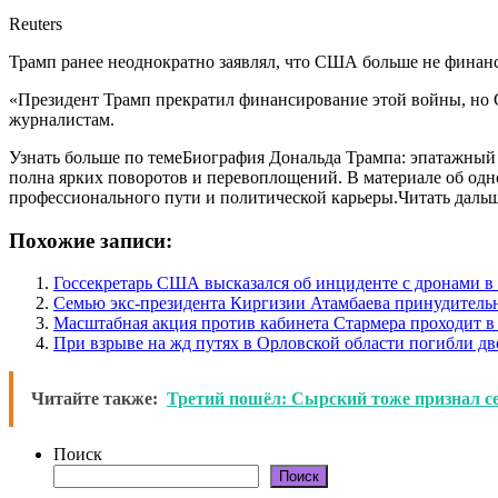
Reuters
Трамп ранее неоднократно заявлял, что США больше не финанс
«Президент Трамп прекратил финансирование этой войны, но
журналистам.
Узнать больше по темеБиография Дональда Трампа: эпатажный
полна ярких поворотов и перевоплощений. В материале об одно
профессионального пути и политической карьеры.Читать даль
Похожие записи:
Госсекретарь США высказался об инциденте с дронами 
Семью экс-президента Киргизии Атамбаева принудитель
Масштабная акция против кабинета Стармера проходит в
При взрыве на жд путях в Орловской области погибли дв
Читайте также:
Третий пошёл: Сырский тоже признал с
Поиск
Поиск