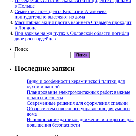
Госсекретарь США высказался об инциденте с дронами
в Польше
Семью экс-президента Киргизии Атамбаева
принудительно выселяют из дома
Масштабная акция против кабинета Стармера проходит
в Лондоне
При взрыве на жд путях в Орловской области погибли
двое росгвардейцев
Поиск
Поиск
Последние записи
Виды и особенности керамической плитки для
кухни и ванной
Планирование электромонтажных работ: важные
нюансы и советы
Современные решения для оформления спальни
Обзор систем голосового управления для умного
дома
Использование датчиков движения и открытия для
повышения безопасности