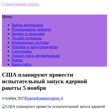
Строительный портал
Меню
Выбор материалов
Планирование ремонта
Бюджет и экономия
Дизайн интерьера
Инженерные системы
Ошибки и предупреждения
Сантехника
Умный дом и автоматизация
Разное
Карта сайта
США планируют провести
испытательный запуск ядерной
ракеты 5 ноября
4 ноября 2025
Разное
Комментарии: 0