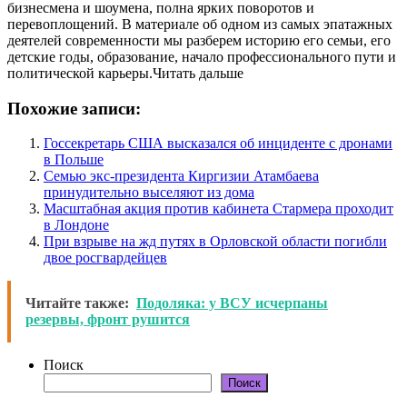
бизнесмена и шоумена, полна ярких поворотов и
перевоплощений. В материале об одном из самых эпатажных
деятелей современности мы разберем историю его семьи, его
детские годы, образование, начало профессионального пути и
политической карьеры.Читать дальше
Похожие записи:
Госсекретарь США высказался об инциденте с дронами
в Польше
Семью экс-президента Киргизии Атамбаева
принудительно выселяют из дома
Масштабная акция против кабинета Стармера проходит
в Лондоне
При взрыве на жд путях в Орловской области погибли
двое росгвардейцев
Читайте также:
Подоляка: у ВСУ исчерпаны
резервы, фронт рушится
Поиск
Поиск