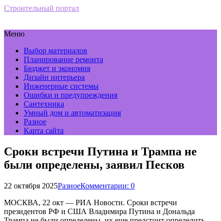
Строительный портал
Меню
Выбор материалов
Планирование ремонта
Бюджет и экономия
Дизайн интерьера
Инженерные системы
Ошибки и предупреждения
Сантехника
Умный дом и автоматизация
Разное
Карта сайта
Сроки встречи Путина и Трампа не
были определены, заявил Песков
22 октября 2025
Разное
Комментарии: 0
МОСКВА, 22 окт — РИА Новости. Сроки встречи
президентов РФ и США Владимира Путина и Дональда
Трампа не были определены, их еще предстоит определить,