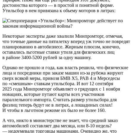
достоинства которого — в простой и понятной форме.
Утильсбор в нем привязана к обьему моторов в литрах:
Некоторые эксперты даже хвалили Минпромторг, отмечая,
что точные данные на пятилетку вперед уж точно не повредят
планированию в автобизнесе. Жирным плюсом, конечно,
оставались льготные ставки утиля для физических лиц
в районе 3400-5200 рублей за одну машину.
Однако не прошло и года, как власть решила, что физические
лица и посредники при заказе машин из-за рубежа жируют
сверх всякой меры, привозя БМВ Х5, РАВ 4 и Мерседесы
по «смешным» ставкам утильсбора. И вот 12 сентября
2025 года Минпромторг объявляет о грядущих с 1 ноября
новациях, которые путают карты всех участников
параллельного импорта. Считать размер утильсбора для
физлиц теперь будут не в литрах, а лошадиных силах!
И чтобы в льготном режиме их было не более 160.
А что, никто в министерстве не знает, что средний заказ
автомобилей составляет два месяца, или 8-10 недель?
— недоумевали торговцы машинами. Очевидно же, что