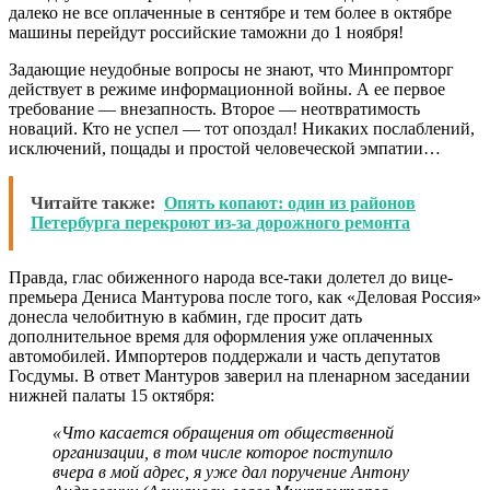
далеко не все оплаченные в сентябре и тем более в октябре
машины перейдут российские таможни до 1 ноября!
Задающие неудобные вопросы не знают, что Минпромторг
действует в режиме информационной войны. А ее первое
требование — внезапность. Второе — неотвратимость
новаций. Кто не успел — тот опоздал! Никаких послаблений,
исключений, пощады и простой человеческой эмпатии…
Читайте также:
Опять копают: один из районов
Петербурга перекроют из-за дорожного ремонта
Правда, глас обиженного народа все-таки долетел до вице-
премьера Дениса Мантурова после того, как «Деловая Россия»
донесла челобитную в кабмин, где просит дать
дополнительное время для оформления уже оплаченных
автомобилей. Импортеров поддержали и часть депутатов
Госдумы. В ответ Мантуров заверил на пленарном заседании
нижней палаты 15 октября:
«Что касается обращения от общественной
организации, в том числе которое поступило
вчера в мой адрес, я уже дал поручение Антону