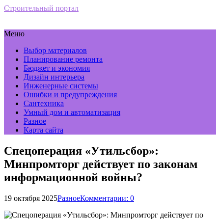
Строительный портал
Меню
Выбор материалов
Планирование ремонта
Бюджет и экономия
Дизайн интерьера
Инженерные системы
Ошибки и предупреждения
Сантехника
Умный дом и автоматизация
Разное
Карта сайта
Спецоперация «Утильсбор»:
Минпромторг действует по законам
информационной войны?
19 октября 2025
Разное
Комментарии: 0