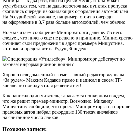
Разница — в два раза, или на целый месяц. И она может
усугубиться тем, что на дальневосточных пунктах пропуска
скопились очереди из ожидающих оформления автомобилей.
На Уссурийской таможне, например, стоит в очереди
на оформление в 3,7 раза больше автомобилей, чем обычно.
Но мы читаем сообщение Минпромторга дальше. Из него
следует, что ничего еще не решено в принципе. Министерство
сочиняет свои предложения в адрес премьера Мишустина,
которые и представит на будущей неделе.
Хорошо осведомленный в теме главный редактор журнала
«За рулем» Максим Кадаков прямо и написал в своем ТГ-
канале: по поводу утиля решения нет!
Как написал один читатель, запасаемся попкорном и ждем,
что же решит премьер-министр. Возможно, Михаилу
Мишустину сообщили, что проект Минпромторга на портале
правовых актов набрал рекордные 130 тысяч дизлайков
на считанное число лайков.
Похожие записи: