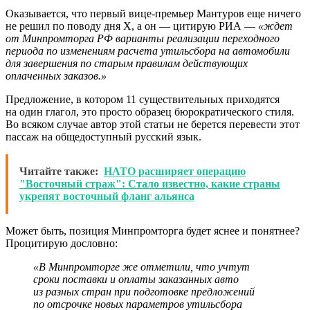
Оказывается, что первый вице-премьер Мантуров еще ничего
не решил по поводу дня Х, а он — цитирую РИА —
«ждет
от Минпромторга РФ варианты реализации переходного
периода по изменениям расчета утильсбора на автомобили
для завершения по старым правилам действующих
оплаченных заказов.»
Предложение, в котором 11 существительных приходятся
на один глагол, это просто образец бюрократического стиля.
Во всяком случае автор этой статьи не берется перевести этот
пассаж на общедоступный русский язык.
Читайте также:
НАТО расширяет операцию
"Восточный страж": Стало известно, какие страны
укрепят восточный фланг альянса
Может быть, позиция Минпромторга будет яснее и понятнее?
Процитирую дословно:
«В Минпромторге же отметили, что учтут
сроки поставки и оплаты заказанных авто
из разных стран при подготовке предложений
по отсрочке новых параметров утильсбора