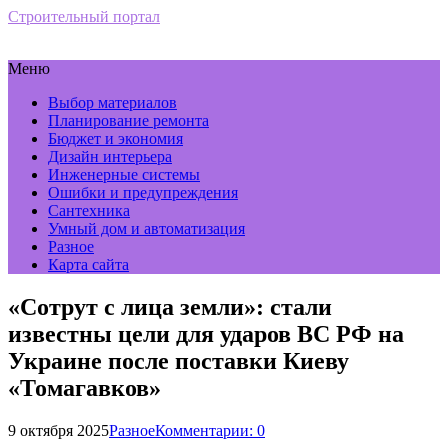
Строительный портал
Меню
Выбор материалов
Планирование ремонта
Бюджет и экономия
Дизайн интерьера
Инженерные системы
Ошибки и предупреждения
Сантехника
Умный дом и автоматизация
Разное
Карта сайта
«Сотрут с лица земли»: стали
известны цели для ударов ВС РФ на
Украине после поставки Киеву
«Томагавков»
9 октября 2025
Разное
Комментарии: 0