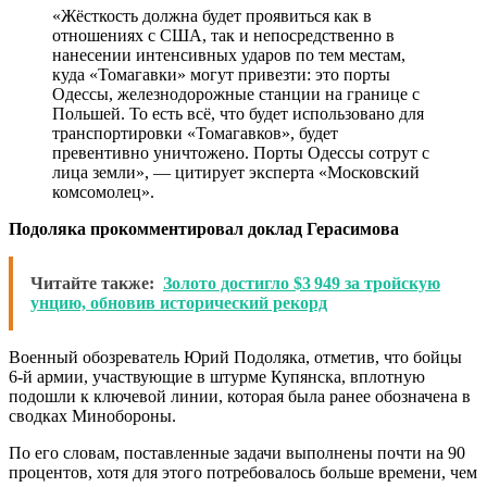
«Жёсткость должна будет проявиться как в
отношениях с США, так и непосредственно в
нанесении интенсивных ударов по тем местам,
куда «Томагавки» могут привезти: это порты
Одессы, железнодорожные станции на границе с
Польшей. То есть всё, что будет использовано для
транспортировки «Томагавков», будет
превентивно уничтожено. Порты Одессы сотрут с
лица земли», — цитирует эксперта «Московский
комсомолец».
Подоляка прокомментировал доклад Герасимова
Читайте также:
Золото достигло $3 949 за тройскую
унцию, обновив исторический рекорд
Военный обозреватель Юрий Подоляка, отметив, что бойцы
6-й армии, участвующие в штурме Купянска, вплотную
подошли к ключевой линии, которая была ранее обозначена в
сводках Минобороны.
По его словам, поставленные задачи выполнены почти на 90
процентов, хотя для этого потребовалось больше времени, чем