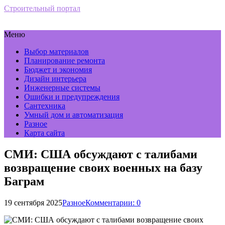
Строительный портал
Меню
Выбор материалов
Планирование ремонта
Бюджет и экономия
Дизайн интерьера
Инженерные системы
Ошибки и предупреждения
Сантехника
Умный дом и автоматизация
Разное
Карта сайта
СМИ: США обсуждают с талибами
возвращение своих военных на базу
Баграм
19 сентября 2025
Разное
Комментарии: 0