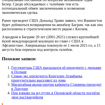
Белер. Среди обсуждаемых с талибами тем есть
потенциальный обмен заключенными и возможная
экономическая сделка.
Ранее президент США Дональд Трамп заявил, что Вашингтон
будет добиваться возвращения на авиабазу Баграм, так как она
расположена в стратегическом месте рядом с Китаем.
Аэродром в Баграме 20 лет (2001-2021) служил крупнейшей
базой международной коалиции во главе с США в
Афганистане. Американцы покинули ее 1 июля 2021-го, а 15
августа база перешла под контроль талибов.
Похожие записи:
Госсекретарь США высказался об инциденте с дронами
в Польше
Семью экс-президента Киргизии Атамбаева
принудительно выселяют из дома
Масштабная акция против кабинета Стармера проходит
в Лондоне
При взрыве на жд путях в Орловской области погибли
двое росгвардейцев