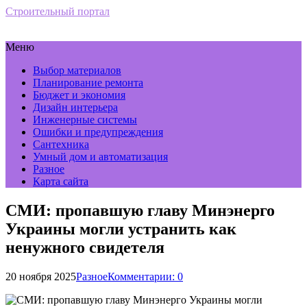
Строительный портал
Меню
Выбор материалов
Планирование ремонта
Бюджет и экономия
Дизайн интерьера
Инженерные системы
Ошибки и предупреждения
Сантехника
Умный дом и автоматизация
Разное
Карта сайта
СМИ: пропавшую главу Минэнерго
Украины могли устранить как
ненужного свидетеля
20 ноября 2025
Разное
Комментарии: 0