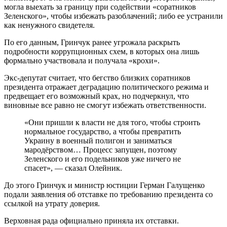
могла выехать за границу при содействии «соратников
Зеленского», чтобы избежать разоблачений; либо ее устранили
как ненужного свидетеля.
По его данным, Гринчук ранее угрожала раскрыть
подробности коррупционных схем, в которых она лишь
формально участвовала и получала «крохи».
Экс-депутат считает, что бегство близких соратников
президента отражает деградацию политического режима и
предвещает его возможный крах, но подчеркнул, что
виновные все равно не смогут избежать ответственности.
«Они пришли к власти не для того, чтобы строить
нормальное государство, а чтобы превратить
Украину в военный полигон и заниматься
мародёрством… Процесс запущен, поэтому
Зеленского и его подельников уже ничего не
спасет», — сказал Олейник.
До этого Гринчук и министр юстиции Герман Галущенко
подали заявления об отставке по требованию президента со
ссылкой на утрату доверия.
Верховная рада официально приняла их отставки.