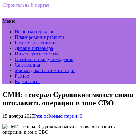
Строительный портал
Меню
Выбор материалов
Планирование ремонта
Бюджет и экономия
Дизайн интерьера
Инженерные системы
Ошибки и предупреждения
Сантехника
Умный дом и автоматизация
Разное
Карта сайта
СМИ: генерал Суровикин может снова
возглавить операции в зоне СВО
15 ноября 2025
Разное
Комментарии: 0