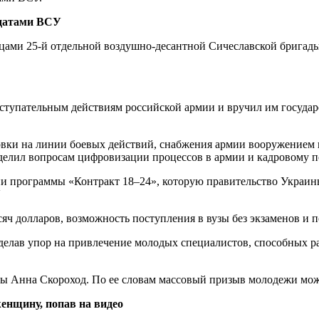
лдатами ВСУ
цами 25-й отдельной воздушно-десантной Сичеславской бригады
ступательным действиям российской армии и вручил им государ
вки на линии боевых действий, снабжения армии вооружением и
уделил вопросам цифровизации процессов в армии и кадровому 
ии программы «Контракт 18–24», которую правительство Украины
.
ч долларов, возможность поступления в вузы без экзаменов и 
сделав упор на привлечение молодых специалистов, способных 
ды Анна Скороход. По ее словам массовый призыв молодежи мож
енщину, попав на видео