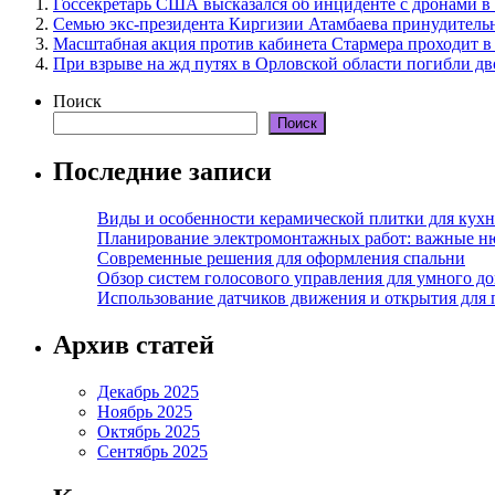
Госсекретарь США высказался об инциденте с дронами 
Семью экс-президента Киргизии Атамбаева принудитель
Масштабная акция против кабинета Стармера проходит в
При взрыве на жд путях в Орловской области погибли дв
Поиск
Поиск
Последние записи
Виды и особенности керамической плитки для кухн
Планирование электромонтажных работ: важные н
Современные решения для оформления спальни
Обзор систем голосового управления для умного д
Использование датчиков движения и открытия для
Архив статей
Декабрь 2025
Ноябрь 2025
Октябрь 2025
Сентябрь 2025