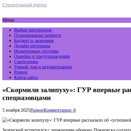
Строительный портал
Меню
Выбор материалов
Планирование ремонта
Бюджет и экономия
Дизайн интерьера
Инженерные системы
Ошибки и предупреждения
Сантехника
Умный дом и автоматизация
Разное
Карта сайта
«Скормили залипуху»: ГУР впервые рас
спецназовцами
5 ноября 2025
Разное
Комментарии: 0
Зеленский встретился с держащими оборону Покровска солдат