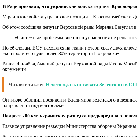
В Раде признали, что украинские войска теряют Красноарм
Украинские войска утрачивают позиции в Красноармейске и Д
Об этом сообщила депутат Верховной рады Марьяна Безуглая в 
«Системные проблемы военного управления не решаются,
По её словам, ВСУ находятся на грани потери сразу двух ключ
«контролируют уже более 80% территории Покровска».
Ранее, 4 ноября, бывший депутат Верховной рады Игорь Мосий
окружении».
Читайте также:
Нечего ждать от визита Зеленского в С
Он также обвинил президента Владимира Зеленского в дезинфо
направлении под контролем».
Накроет 200 км: украинская разведка предупредила о ново
Главное управление разведки Министерства обороны Украины ф
Речь идёт об управляемых планирующих бомбах с турбореакти