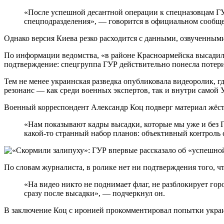
«После успешной десантной операции к спецназовцам Г
спецподразделения», — говорится в официальном сообще
Однако версия Киева резко расходится с данными, озвученны
По информации ведомства, «в районе Красноармейска высадило
подтверждение: спецгруппа ГУР действительно понесла потери
Тем не менее украинская разведка опубликовала видеоролик, 
резонанс — как среди военных экспертов, так и внутри самой 
Военный корреспондент Александр Коц подверг материал жёстк
«Нам показывают кадры высадки, которые мы уже и без Г
какой-то странный набор планов: объективный контроль
По словам журналиста, в ролике нет ни подтверждения того, 
«На видео никто не поднимает флаг, не разблокирует гор
сразу после высадки», — подчеркнул он.
В заключение Коц с иронией прокомментировал попытки украи