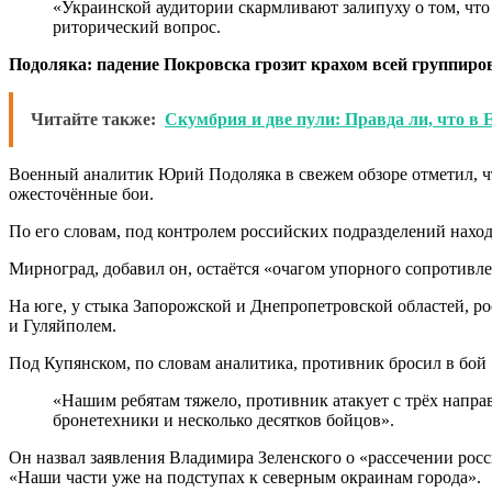
«Украинской аудитории скармливают залипуху о том, что
риторический вопрос.
Подоляка: падение Покровска грозит крахом всей группир
Читайте также:
Скумбрия и две пули: Правда ли, что в 
Военный аналитик Юрий Подоляка в свежем обзоре отметил, ч
ожесточённые бои.
По его словам, под контролем российских подразделений нахо
Мирноград, добавил он, остаётся «очагом упорного сопротивле
На юге, у стыка Запорожской и Днепропетровской областей,
и Гуляйполем.
Под Купянском, по словам аналитика, противник бросил в бой
«Нашим ребятам тяжело, противник атакует с трёх напра
бронетехники и несколько десятков бойцов».
Он назвал заявления Владимира Зеленского о «рассечении ро
«Наши части уже на подступах к северным окраинам города».