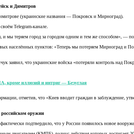
ейск и Димитров
имитрове (украинские названия — Покровск и Мирноград).
своём Telegram-канале.
 и мы теряем город за городом одним и тем же способом», — п
евых населённых пунктов: «Теперь мы потеряем Мирноград и Пок
чук заявил, что украинские войска «потеряли контроль над Пок
ША, кроме иллюзий и интриг — Безуглая
рмации, отметив, что «Киев вводит граждан в заблуждение, утв
м российском оружии
актически подтвердило, что у России появилось новое вооруже
вным двигателем (КМПБ), радиус действия которых достигает 2