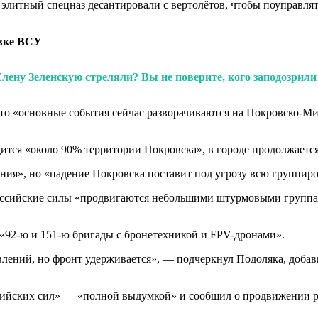
 элитный спецназ десантировали с вертолётов, чтобы поуправля
овке ВСУ
Елену Зеленскую стреляли? Вы не поверите, кого заподозрил
то «основные события сейчас разворачиваются на Покровско-Ми
дится «около 90% территории Покровска», в городе продолжается
ния», но «падение Покровска поставит под угрозу всю группиро
 российские силы «продвигаются небольшими штурмовыми групп
 «92-ю и 151-ю бригады с бронетехникой и FPV-дронами».
влений, но фронт удерживается», — подчеркнул Подоляка, добави
ссийских сил» — «полной выдумкой» и сообщил о продвижении 