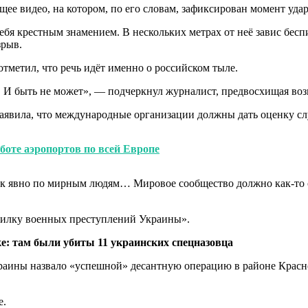
ее видео, на котором, по его словам, зафиксирован момент уд
бя крестным знамением. В нескольких метрах от неё завис бесп
зрыв.
тметил, что речь идёт именно о российском тыле.
. И быть не может», — подчеркнул журналист, предвосхищая во
заявила, что международные организации должны дать оценку с
боте аэропортов по всей Европе
ак явно по мирным людям… Мировое сообщество должно как-то отр
опилку военных преступлений Украины».
е: там были убиты 11 украинских спецназовца
раины назвало «успешной» десантную операцию в районе Красно
е.