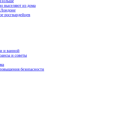
в Польше
но выселяют из дома
 Лондоне
ое росгвардейцев
и и ванной
юансы и советы
ома
 повышения безопасности