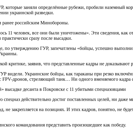
УР, которые заняли определённые рубежи, пробили наземный ко
нии украинской разведки.
ми ранее российским Минобороны.
сь 11 человек, все они были уничтожены». Эти сведения, как о
 практически сразу после высадки.
где, по утверждению ГУР, запечатлены «бойцы, успешно выполн
Украины.
ой критике, заявив, что представленные кадры не доказывают р
УР видели. Украинские бойцы, как тараканы при резко включённ
 с FPV-дронов, стреляющий танк… Ни одного вменяемого кадра 
что спецназ действительно достиг поставленных целей, ни даже
од, не закрепляется на позициях. И этих кадров, понятно, не бу
нского командования представить произошедшее как победу.