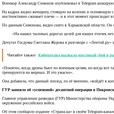
Военкор Александр Симонов опубликовал в Telegram шокирующ
На кадрах видно женщину, стоящую на коленях и осеняющую се
инстинктивно сжимает плечи — и в этот момент происходит в
По данным Симонова, видео снято в Харьковской области. Он о
«На наших тыловых дорогах целей для наших птичек нет
Депутат Госдумы Светлана Журова в разговоре с «Лентой.ру» 
Читайте также:
Кибератака вызвала массовый сбой в ра
«Понятно, когда дроны бьют по военным целям, но когда вот т
тренируются на мирных. И это ужасно».
Она добавила, что данный эпизод, по её мнению, «войдёт в к
ГУР заявило об «успешной» десантной операции в Покровск
Главное управление разведки (ГУР) Министерства обороны Ук
окружении российских войск.
Об этом сообщило издание «Страна.ua» в своём Telegram-канал