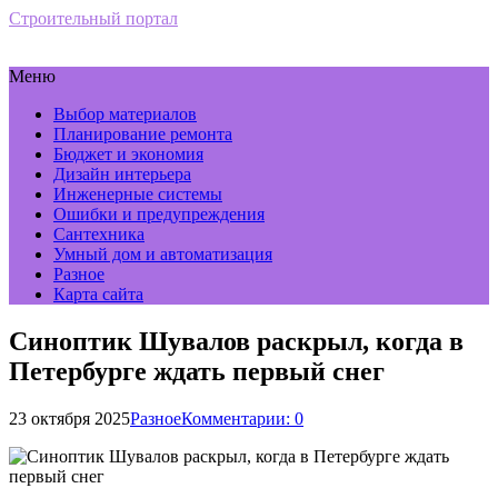
Строительный портал
Меню
Выбор материалов
Планирование ремонта
Бюджет и экономия
Дизайн интерьера
Инженерные системы
Ошибки и предупреждения
Сантехника
Умный дом и автоматизация
Разное
Карта сайта
Синоптик Шувалов раскрыл, когда в
Петербурге ждать первый снег
23 октября 2025
Разное
Комментарии: 0