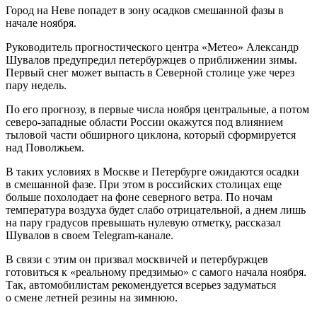
Город на Неве попадет в зону осадков смешанной фазы в
начале ноября.
Руководитель прогностического центра «Метео» Александр
Шувалов предупредил петербуржцев о приближении зимы.
Первый снег может выпасть в Северной столице уже через
пару недель.
По его прогнозу, в первые числа ноября центральные, а потом
северо-западные области России окажутся под влиянием
тыловой части обширного циклона, который сформируется
над Поволжьем.
В таких условиях в Москве и Петербурге ожидаются осадки
в смешанной фазе. При этом в российских столицах еще
больше похолодает на фоне северного ветра. По ночам
температура воздуха будет слабо отрицательной, а днем лишь
на пару градусов превышать нулевую отметку, рассказал
Шувалов в своем Telegram-канале.
В связи с этим он призвал москвичей и петербуржцев
готовиться к «реальному предзимью» с самого начала ноября.
Так, автомобилистам рекомендуется всерьез задуматься
о смене летней резины на зимнюю.