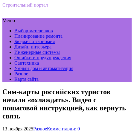
Строительный портал
Меню
Выбор материалов
Планирование ремонта
Бюджет и экономия
Дизайн интерьера
Инженерные системы
Ошибки и предупреждения
Сантехника
Умный дом и автоматизация
Разное
Карта сайта
Сим-карты российских туристов
начали «охлаждать». Видео с
пошаговой инструкцией, как вернуть
связь
13 ноября 2025
Разное
Комментарии: 0