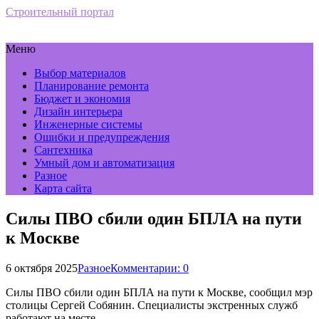
Строительный портал
Меню
Выбор материалов
Планирование ремонта
Бюджет и экономия
Дизайн интерьера
Инженерные системы
Ошибки и предупреждения
Сантехника
Умный дом и автоматизация
Разное
Карта сайта
Силы ПВО сбили один БПЛА на пути
к Москве
6 октября 2025
Разное
Комментарии: 0
Силы ПВО сбили один БПЛА на пути к Москве, сообщил мэр
столицы Сергей Собянин. Специалисты экстренных служб
работают на месте.