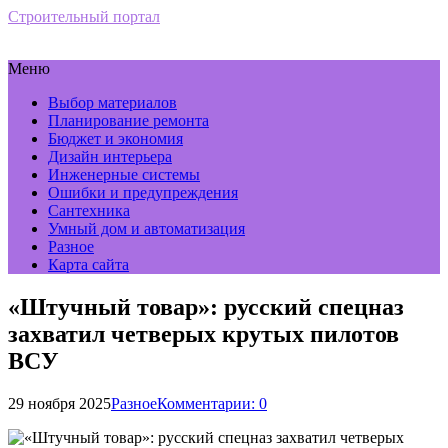
Строительный портал
Меню
Выбор материалов
Планирование ремонта
Бюджет и экономия
Дизайн интерьера
Инженерные системы
Ошибки и предупреждения
Сантехника
Умный дом и автоматизация
Разное
Карта сайта
«Штучный товар»: русский спецназ
захватил четверых крутых пилотов
ВСУ
29 ноября 2025
Разное
Комментарии: 0