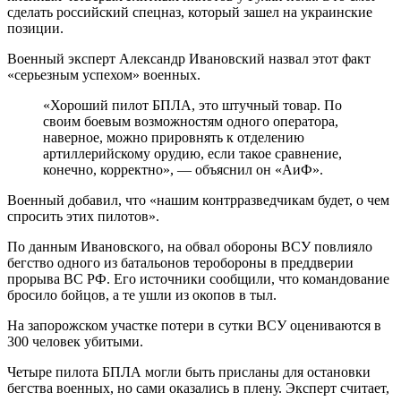
сделать российский спецназ, который зашел на украинские
позиции.
Военный эксперт Александр Ивановский назвал этот факт
«серьезным успехом» военных.
«Хороший пилот БПЛА, это штучный товар. По
своим боевым возможностям одного оператора,
наверное, можно прировнять к отделению
артиллерийскому орудию, если такое сравнение,
конечно, корректно», — объяснил он «АиФ».
Военный добавил, что «нашим контрразведчикам будет, о чем
спросить этих пилотов».
По данным Ивановского, на обвал обороны ВСУ повлияло
бегство одного из батальонов теробороны в преддверии
прорыва ВС РФ. Его источники сообщили, что командование
бросило бойцов, а те ушли из окопов в тыл.
На запорожском участке потери в сутки ВСУ оцениваются в
300 человек убитыми.
Четыре пилота БПЛА могли быть присланы для остановки
бегства военных, но сами оказались в плену. Эксперт считает,