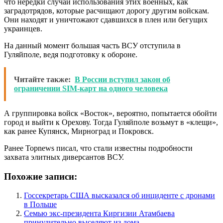
что нередки случаи использования этих военных, как
заградотрядов, которые расчищают дорогу другим войскам.
Они находят и уничтожают сдавшихся в плен или бегущих
украинцев.
На данный момент большая часть ВСУ отступила в
Гуляйполе, ведя подготовку к обороне.
Читайте также:
В России вступил закон об
ограничении SIM-карт на одного человека
А группировка войск «Восток», вероятно, попытается обойти
город и выйти к Орехову. Тогда Гуляйполе возьмут в «клещи»,
как ранее Купянск, Мирноград и Покровск.
Ранее Topnews писал, что стали известны подробности
захвата элитных диверсантов ВСУ.
Похожие записи:
Госсекретарь США высказался об инциденте с дронами
в Польше
Семью экс-президента Киргизии Атамбаева
принудительно выселяют из дома