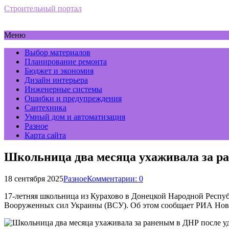
Строительный портал
Меню
Выбор материалов
Планирование ремонта
Бюджет и экономия
Дизайн интерьера
Инженерные системы
Ошибки и предупреждения
Сантехника
Умный дом и автоматизация
Разное
Карта сайта
Школьница два месяца ухаживала за р
18 сентября 2025
Разное
Комментарии: 0
17-летняя школьница из Курахово в Донецкой Народной Республ
Вооруженных сил Украины (ВСУ). Об этом сообщает РИА Нов