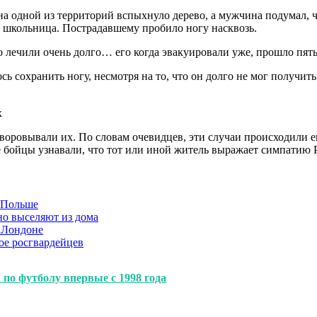
 на одной из территорий вспыхнуло дерево, а мужчина подумал, 
ет школьница. Пострадавшему пробило ногу насквозь.
 лечили очень долго… его когда эвакуировали уже, прошло пять
лось сохранить ногу, несмотря на то, что он долго не мог полу
х
оровывали их. По словам очевидцев, эти случаи происходили ещ
бойцы узнавали, что тот или иной житель выражает симпатию Ро
в Польше
но выселяют из дома
 Лондоне
ое росгвардейцев
по футболу впервые с 1998 года