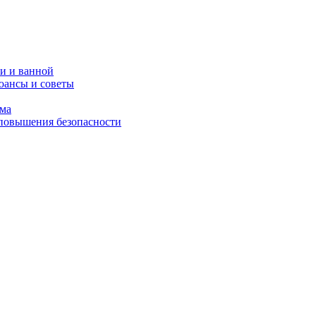
и и ванной
юансы и советы
ома
 повышения безопасности