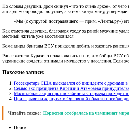
По словам девушки, дрон скинул «что-то очень яркое», от чего
аппарат «сопроводил до угла», а затем скинул мину, утвержда
«Мы (с супругой пострадавшего — прим. «Ленты.ру») его
Как отметила девушка, благодаря уходу за раной мужчине уда
местный житель уже восстановился.
Командиры бригады ВСУ приказали добить и закопать ранены
Ранее жители Курахово пожаловались на то, что бойцы ВСУ обв
украинские солдаты отнимали имущество у населения. Если же 
Похожие записи:
Госсекретарь США высказался об инциденте с дронами 
Семью экс-президента Киргизии Атамбаева принудитель
Масштабная акция против кабинета Стармера проходит в
При взрыве на жд путях в Орловской области погибли дв
Читайте также:
Норвегия отобралась на чемпионат мира 
Поиск