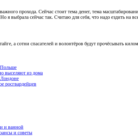
 важного прохода. Сейчас стоит тема денег, тема масштабировани
 Но я выбрала сейчас так. Считаю для себя, что надо ездить на 
тайге, а сотни спасателей и волонтёров будут прочёсывать килом
в Польше
но выселяют из дома
 Лондоне
ое росгвардейцев
и и ванной
юансы и советы