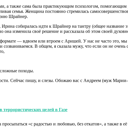
ми, а также сама была практикующим психологом, помогающим 
ливая семья. Женщина постоянно стремилась самосовершенствов
арию Шрайнер.
, Ирина собиралась идти к Шрайнер на тантру (общее название э
о она изменила своё решение и рассказала об этом своей духовн
 формате — вдвоем или втроем с Аришей. У нас не часто это, мы
и созваниваемся. В общем, я сказала мужу, что если он не очень с
то,
 сложные походы.
ности. Сейчас пишу, и слезы. Обожаю вас с Андреем (муж Марии- 
 террористических целей в Газе
а просыпаться «с радостью и любовью, без откатов», а также в 