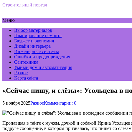
Строительный портал
Меню
Выбор материалов
Планирование ремонта
Бюджет и экономия
Дизайн интерьера
Инженерные системы
Ошибки и предупреждения
Сантехника
Умный дом и автоматизация
Разное
Карта сайта
«Сейчас пишу, и слёзы»: Усольцева в 
5 ноября 2025
Разное
Комментарии: 0
Пропавшая в тайге с мужем, дочкой и собакой Ирина Усольцева 
подруге сообщение, в котором призналась, что пишет со слеза