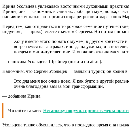
Ирина Усольцева увлекалась восточными духовными практика
Ирины, она — сапожник в сапогах: любящий муж, дочка, счаст
наставником называют организатора ретритов и марафонов М
Перед тем, как отправиться в то роковое семейное путешествие
индуизме, — прим.) вместе с мужем Сергеем. Но потом внезапн
Хочу вместо этого побыть с мужем, в другом контексте и
встречаемся на завтраках, иногда на ужинах, и в постели, 
поедем в мини-путешествие. И он живо откликнулся на э
— написала Усольцева Шрайнер (цитата по aif.ru).
Напомним, что Сергей Усольцев — заядлый турист, он ходил в
Это для меня все очень ново. Я как будто в другой реаль
очень благодарна вам за мои трансформации,
— добавила Ирина.
Читайте также:
Нетаньяху поручил принять меры против
Усольцева также обмолвилась, что в последнее время она начал