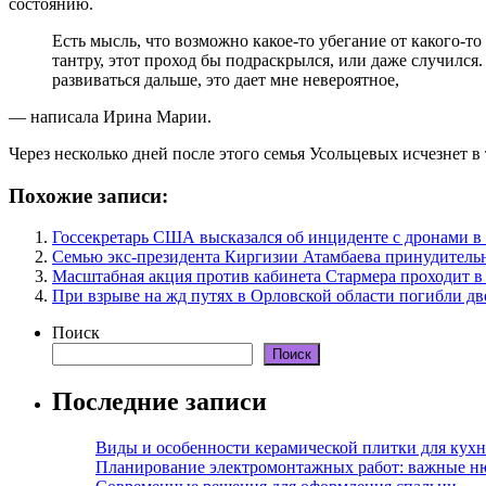
состоянию.
Есть мысль, что возможно какое-то убегание от какого-то
тантру, этот проход бы подраскрылся, или даже случился.
развиваться дальше, это дает мне невероятное,
— написала Ирина Марии.
Через несколько дней после этого семья Усольцевых исчезнет в 
Похожие записи:
Госсекретарь США высказался об инциденте с дронами 
Семью экс-президента Киргизии Атамбаева принудитель
Масштабная акция против кабинета Стармера проходит в
При взрыве на жд путях в Орловской области погибли дв
Поиск
Поиск
Последние записи
Виды и особенности керамической плитки для кухн
Планирование электромонтажных работ: важные н