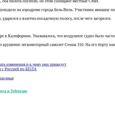
, оба пилота погибли, об этом сообщают местные СМИ.
роходило на аэродроме города Бель-Виль. Участники авиашоу по
ударился о взлетно-посадочную полосу, после чего загорелся.
оре в Калифорнии. Указывалось, что воздушное судно было частн
крушение легкомоторный самолет Cessna 310. На его борту нахо
ать изменения и к чему они приведут
м с Россией по БПЛА
выходные
ота в Telegram