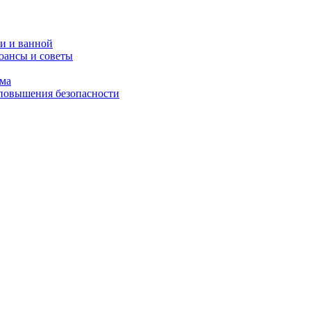
и и ванной
юансы и советы
ома
 повышения безопасности