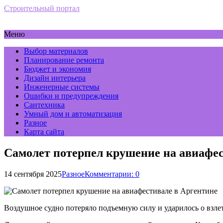
Строительный портал
Меню
Выбор материалов
Планирование ремонта
Бюджет и экономия
Дизайн интерьера
Инженерные системы
Ошибки и предупреждения
Сантехника
Умный дом и автоматизация
Разное
Карта сайта
Самолет потерпел крушение на авиафес
14 сентября 2025
Разное
Комментарии: 0
Воздушное судно потеряло подъемную силу и ударилось о взлет