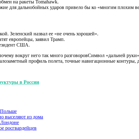
 обмен на ракеты Tomahawk.
ужие для дальнобойных ударов привело бы ко «многим плохим в
ой. Зеленский назвал ее «не очень хорошей».
тят европейцы, заявил Трамп.
резидент США.
 почему вокруг него так много разговоровСимвол «дальней руки
алозаметный профиль полета, точные навигационные контуры, д
руктуры в России
в Польше
но выселяют из дома
 Лондоне
ое росгвардейцев