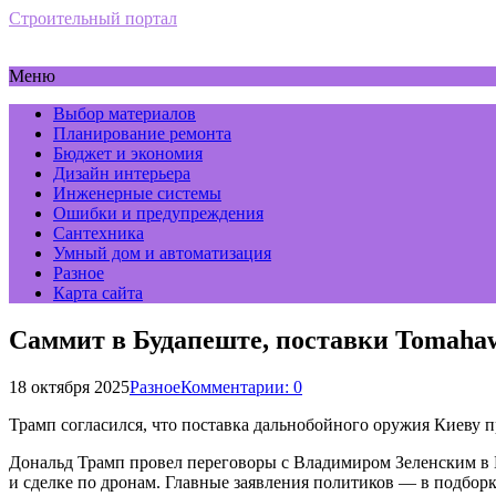
Строительный портал
Меню
Выбор материалов
Планирование ремонта
Бюджет и экономия
Дизайн интерьера
Инженерные системы
Ошибки и предупреждения
Сантехника
Умный дом и автоматизация
Разное
Карта сайта
Саммит в Будапеште, поставки Tomahaw
18 октября 2025
Разное
Комментарии: 0
Трамп согласился, что поставка дальнобойного оружия Киеву п
Дональд Трамп провел переговоры с Владимиром Зеленским в
и сделке по дронам. Главные заявления политиков — в подборк