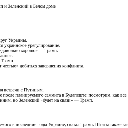
круг Украины.
ся украинское урегулирование.
 «довольно хорошо» — Трамп.
раине».
 Трамп.
т честью» добиться завершения конфликта.
ля встречи с Путиным.
 после планируемого саммита в Будапеште: посмотрим, как все 
ним, но Зеленский «будет на связи» — Трамп.
мого в последние годы Украине, сказал Трамп. Штаты также з