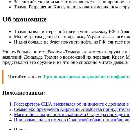
Зеленский: Украина может поставить «тысячи дронов» в
Трамп: Разрешение Киеву использовать американское ор
Об экономике
Трамп назвал интересной идею туннеля между РФ и Аляск
Мы не тратим деньги на поддержку Украины — за все пла
Индия больше не будет покупать нефть из РФ, считает п
Узнать больше по темеРакеты «Томагавк»: что это за оружие и
заявлений Дональда Трампа о возможной их передачи Киеву. М
представляет это оружие и на что оно способно.Читать дальше
Читайте также:
Ермак пригрозил разрушением инфраст
Похожие записи:
Госсекретарь США высказался об инциденте с дронами 
Семью экс-президента Киргизии Атамбаева принудитель
Масштабная акция против кабинета Стармера проходит в
При взрыве на жд путях в Орловской области погибли дв
Поиск