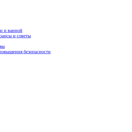
и и ванной
юансы и советы
ома
 повышения безопасности