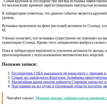
. Самая крупная за последние три месяца вспышка зафиксиро
по московскому времени зарегистрирована импульсная вспышка
В лаборатории отметили, что данное событие является крупней
уровня.
Вспышка произошла на фоне растущей активности Солнца, усил
М.
Ученые полагают, что вспышка существенно не повлияет на ма
гравитацию Солнца. Кроме того, направление выброса сильно
Пока в лаборатории вероятность усиления активности звезды, 
прогнозировании с использованием математических моделей.
Похожие записи:
Госсекретарь США высказался об инциденте с дронами 
Семью экс-президента Киргизии Атамбаева принудитель
Масштабная акция против кабинета Стармера проходит в
При взрыве на жд путях в Орловской области погибли дв
Читайте также:
Макрон вводит добровольную военную 