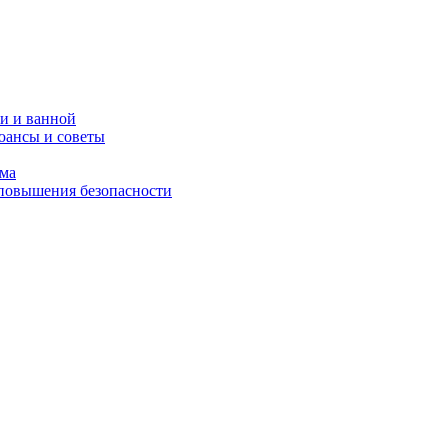
и и ванной
юансы и советы
ома
 повышения безопасности