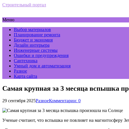
Строительный портал
Меню
Выбор материалов
Планирование ремонта
Бюджет и экономия
Дизайн интерьера
Инженерные системы
Ошибки и предупреждения
Сантехника
Умный дом и автоматизация
Разное
Карта сайта
Самая крупная за 3 месяца вспышка п
29 сентября 2025
Разное
Комментарии: 0
Ученые считают, что вспышка не повлияет на магнитосферу Зе