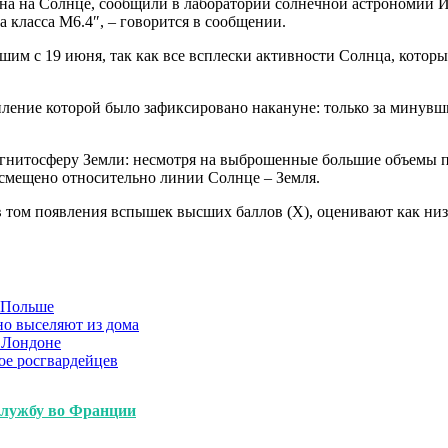
вана на Солнце, сообщили в лаборатории солнечной астрономии
 класса M6.4″, – говорится в сообщении.
шим с 19 июня, так как все всплески активности Солнца, которы
ение которой было зафиксировано накануне: только за минувшие
гнитосферу Земли: несмотря на выброшенные большие объемы пл
 смещено относительно линии Солнце – Земля.
в том появления вспышек высших баллов (Х), оценивают как низ
в Польше
но выселяют из дома
 Лондоне
ое росгвардейцев
службу во Франции