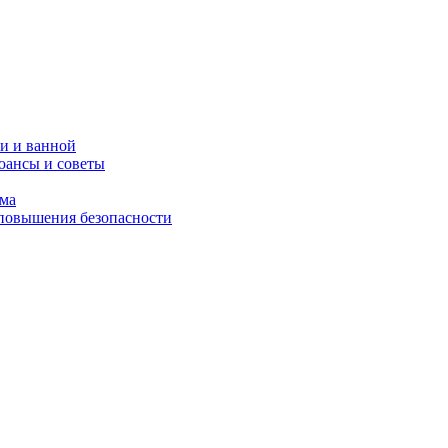
и и ванной
юансы и советы
ома
 повышения безопасности