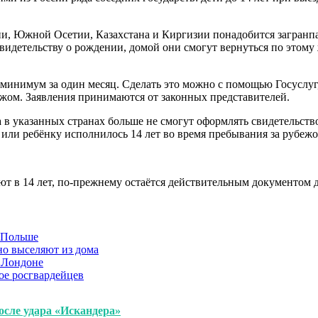
ии, Южной Осетии, Казахстана и Киргизии понадобится загранпас
о свидетельству о рождении, домой они смогут вернуться по это
а минимум за один месяц. Сделать это можно с помощью Госусл
ежом. Заявления принимаются от законных представителей.
а в указанных странах больше не смогут оформлять свидетельство
 или ребёнку исполнилось 14 лет во время пребывания за рубежо
т в 14 лет, по-прежнему остаётся действительным документом 
в Польше
но выселяют из дома
 Лондоне
ое росгвардейцев
осле удара «Искандера»