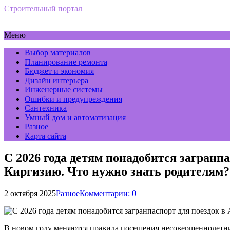
Строительный портал
Меню
Выбор материалов
Планирование ремонта
Бюджет и экономия
Дизайн интерьера
Инженерные системы
Ошибки и предупреждения
Сантехника
Умный дом и автоматизация
Разное
Карта сайта
С 2026 года детям понадобится загранп
Киргизию. Что нужно знать родителям?
2 октября 2025
Разное
Комментарии: 0
В новом году меняются правила посещения несовершеннолетним