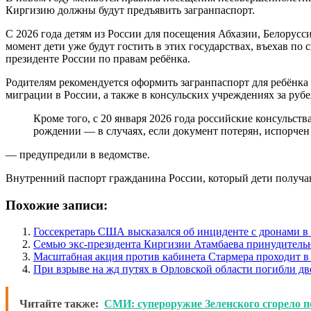
Киргизию должны будут предъявить загранпаспорт.
С 2026 года детям из России для посещения Абхазии, Белорусс
момент дети уже будут гостить в этих государствах, въехав п
президенте России по правам ребёнка.
Родителям рекомендуется оформить загранпаспорт для ребёнк
миграции в России, а также в консульских учреждениях за руб
Кроме того, с 20 января 2026 года российские консульств
рождении — в случаях, если документ потерян, испорчен
— предупредили в ведомстве.
Внутренний паспорт гражданина России, который дети получаю
Похожие записи:
Госсекретарь США высказался об инциденте с дронами 
Семью экс-президента Киргизии Атамбаева принудитель
Масштабная акция против кабинета Стармера проходит в
При взрыве на жд путях в Орловской области погибли дв
Читайте также:
СМИ: супероружие Зеленского сгорело п