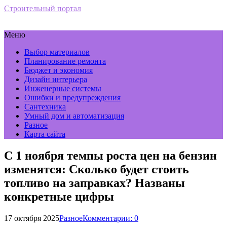
Строительный портал
Меню
Выбор материалов
Планирование ремонта
Бюджет и экономия
Дизайн интерьера
Инженерные системы
Ошибки и предупреждения
Сантехника
Умный дом и автоматизация
Разное
Карта сайта
С 1 ноября темпы роста цен на бензин
изменятся: Сколько будет стоить
топливо на заправках? Названы
конкретные цифры
17 октября 2025
Разное
Комментарии: 0