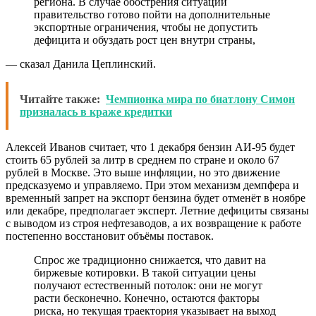
региона. В случае обострения ситуации
правительство готово пойти на дополнительные
экспортные ограничения, чтобы не допустить
дефицита и обуздать рост цен внутри страны,
— сказал Данила Цеплинский.
Читайте также:
Чемпионка мира по биатлону Симон
призналась в краже кредитки
Алексей Иванов считает, что 1 декабря бензин АИ-95 будет
стоить 65 рублей за литр в среднем по стране и около 67
рублей в Москве. Это выше инфляции, но это движение
предсказуемо и управляемо. При этом механизм демпфера и
временный запрет на экспорт бензина будет отменёт в ноябре
или декабре, предполагает эксперт. Летние дефициты связаны
с выводом из строя нефтезаводов, а их возвращение к работе
постепенно восстановит объёмы поставок.
Спрос же традиционно снижается, что давит на
биржевые котировки. В такой ситуации цены
получают естественный потолок: они не могут
расти бесконечно. Конечно, остаются факторы
риска, но текущая траектория указывает на выход