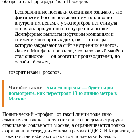
обозреватель Царьграда Иван Прохоров.
Беспошлинные поставки союзникам означают, что
фактически Россия поставляет им топливо по
внутренним ценам, а у экспортёров нет стимула
оставлять продукцию на внутреннем рынке.
Демпферные выплаты нефтяным компаниям и
снижение экспортных доходов — это дыра,
которую закрывают за счёт внутренних налогов.
Даже в Минфине признали, что налоговый манёвр
стал ошибкой — он обогатил производителей, но
ослабил бюджет,
— говорит Иван Прохоров.
Читайте также:
Был монорельс — будет парк:
посмотрите, как перестроят 13-ю линию метро в
Москве
Политический «профит» от такой линии тоже явно
сомнителен, так как получатели льгот не демонстрируют
стабильной лояльности Москве, а ограничиваются только
формальным сотрудничеством в рамках ОДКБ. И Киргизия, и
Таджикистан избегают открытой поддержки Кремля.