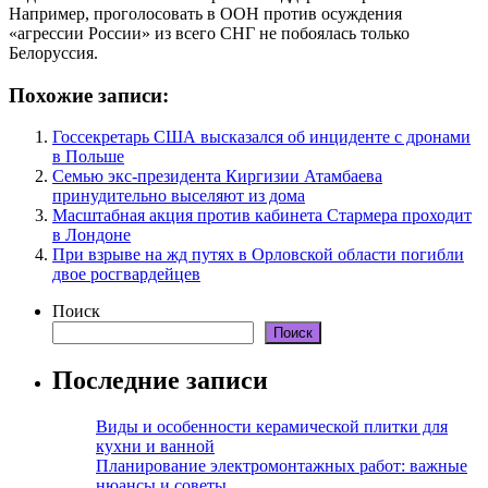
Например, проголосовать в ООН против осуждения
«агрессии России» из всего СНГ не побоялась только
Белоруссия.
Похожие записи:
Госсекретарь США высказался об инциденте с дронами
в Польше
Семью экс-президента Киргизии Атамбаева
принудительно выселяют из дома
Масштабная акция против кабинета Стармера проходит
в Лондоне
При взрыве на жд путях в Орловской области погибли
двое росгвардейцев
Поиск
Поиск
Последние записи
Виды и особенности керамической плитки для
кухни и ванной
Планирование электромонтажных работ: важные
нюансы и советы