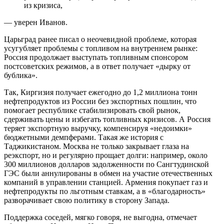
из кризиса,
— уверен Иванов.
Царьград ранее писал о неочевидной проблеме, которая
усугубляет проблемы с топливом на внутреннем рынке:
Россия продолжает выступать топливным спонсором
постсоветских режимов, а в ответ получает «дырку от
бублика».
Так, Киргизия получает ежегодно до 1,2 миллиона тонн
нефтепродуктов из России без экспортных пошлин, что
помогает республике стабилизировать свой рынок,
сдерживать цены и избегать топливных кризисов. А Россия
теряет экспортную выручку, компенсируя «недоимки»
бюджетными демпферами. Такая же история с
Таджикистаном. Москва не только закрывает глаза на
реэкспорт, но и регулярно прощает долги: например, около
300 миллионов долларов задолженности по Сангтудинской
ГЭС были аннулированы в обмен на участие отечественных
компаний в управлении станцией. Армения покупает газ и
нефтепродукты по льготным ставкам, а в «благодарность»
разворачивает свою политику в сторону Запада.
Поддержка соседей, мягко говоря, не выгодна, отмечает