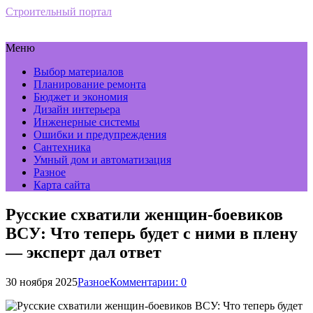
Строительный портал
Меню
Выбор материалов
Планирование ремонта
Бюджет и экономия
Дизайн интерьера
Инженерные системы
Ошибки и предупреждения
Сантехника
Умный дом и автоматизация
Разное
Карта сайта
Русские схватили женщин-боевиков
ВСУ: Что теперь будет с ними в плену
— эксперт дал ответ
30 ноября 2025
Разное
Комментарии: 0