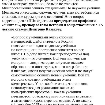
самим выбирать учебники, больше не ставится.
Минпросвещения решило эту дилемму. Но неужели учебник
Мединского настолько сложен, что учителям потребовались
специальные курсы для его освоения? Этот вопрос
корреспондент «НИ» адресовал
председателю профсоюза
«Учитель», преподавателю истории и обществознания с 17-
летним стажем Дмитрию Казакову.
«Вопрос с учебниками очень спорный
и непростой. Действительно в России
повсеместно вводятся единые учебники
по истории, они постепенно завозятся во все
школы. Но дополнительная переподготовка под
учебники — это смешно. Получается, учителя
истории — люди, которые получили высшее
образование в институтах, много лет работают
в школах, имеют педагогический опыт и не могут
самостоятельно осилить новый учебник. Вся эта
история с новыми учебниками очень
коммерческая. У нас вообще очень часто школы
используются для реализации каких-то
коммерческих проектов. Сначала учебники
печатаются по госзаказу миллионными тиражами,
а затем еще и курсы переподготовки. А по закону
с 1 сентября 2025 года их можно проходить только