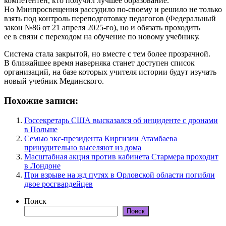
компетентен, кто получил лучшее образование.
Но Минпросвещения рассудило по-своему и решило не только
взять под контроль переподготовку педагогов (Федеральный
закон №86 от 21 апреля 2025-го), но и обязать проходить
ее в связи с переходом на обучение по новому учебнику.
Система стала закрытой, но вместе с тем более прозрачной.
В ближайшее время наверняка станет доступен список
организаций, на базе которых учителя истории будут изучать
новый учебник Мединского.
Похожие записи:
Госсекретарь США высказался об инциденте с дронами
в Польше
Семью экс-президента Киргизии Атамбаева
принудительно выселяют из дома
Масштабная акция против кабинета Стармера проходит
в Лондоне
При взрыве на жд путях в Орловской области погибли
двое росгвардейцев
Поиск
Поиск