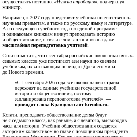
осуществлять поэтапно.
«Нужна апробация»
, подчеркнул
министр.
Например, к 2027 году представят учебники по естественно-
научным предметам, а также по русскому языку и литературе.
А со следующего учебного года по единой программе
и одинаковым книжкам начнут преподавать историю
и обществознание, в связи с чем запланирована даже
масштабная переподготовка учителей
.
Стоит отметить, что с сентября российские школьники пятых-
седьмых классов уже постигают азы науки по свежим
учебникам, охватывающим период от Древнего мира
до Нового времени.
«С 1 сентября 2026 года все школы нашей страны
переходят на единые учебники государственной
истории и обществознания, поэтому
запланирована переподготовка учителей», —
приводит слова Кравцова сайт kremlin.ru.
Кстати, преподавать обществознание детям будут
не с седьмого класса, как раньше, а с девятого, высвободив
часы для истории. Учебник обществознания создается
авторским коллективом во главе с помощником президента
Владимиром Мединским. Его же авторству принадлежит