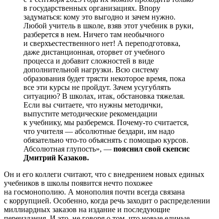
в государственных организациях. Впору
задуматься: кому это выгодно и зачем нужно.
Любой учитель в школе, взяв этот учебник в руки,
разберется в нем. Ничего там необычного
и сверхъестественного нет! А переподготовка,
даже дистанционная, оторвет от учебного
процесса и добавит сложностей в виде
дополнительной нагрузки. Всю систему
образования будет трясти некоторое время, пока
все эти курсы не пройдут. Зачем усугублять
ситуацию? В школах, итак, обстановка тяжелая.
Если вы считаете, что нужны методички,
выпустите методические рекомендации
к учебнику, мы разберемся. Почему-то считается,
что учителя — абсолютные бездари, им надо
обязательно что-то объяснять с помощью курсов.
Абсолютная глупость», —
пояснил свой скепсис
Дмитрий Казаков.
Он и его коллеги считают, что с внедрением новых единых
учебников в школы появится нечто похожее
на госмонополию. А монополия почти всегда связана
с коррупцией. Особенно, когда речь заходит о распределении
миллиардных заказов на издание и последующие
переиздания. И это, не говоря о том, что новые единые