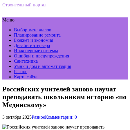
Строительный портал
Меню
Выбор материалов
Планирование ремонта
Бюджет и экономия
Дизайн интерьера
Инженерные системы
Ошибки и предупреждения
Сантехника
Умный дом и автоматизация
Разное
Карта сайта
Российских учителей заново научат
преподавать школьникам историю «по
Мединскому»
3 октября 2025
Разное
Комментарии: 0