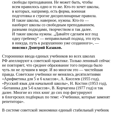
свободы преподавания. Не может быть, чтобы
всем нравилось одно и то же. Кто-то хочет школы,
в которых, например, есть форма, военная
подготовка и строгие дисциплинарные правила.
И такие школы, наверное, нужны. Кто-то —
наоборот школы со свободным преподаванием,
разными подходами, творчеством и так далее.
И такие школы нужны. „Давайте сделаем все под
одну гребенку“ — неправильный подход, это путь
в никуда, путь к разрушению уже созданного», —
пояснил Дмитрий Казаков.
Сторонники ввода единых учебников во всех школах
РФ апеллируют к советской практике. Только ленивый сейчас
не повторяет, что среднее образование того периода было
чуть ли не лучшим в мире. И во многом это — чистейшая
правда. Советские учебники не менялись десятилетиями
«Арифметика для 5 и 6 классов», А. Киселев (1955 год),
«Русский язык для начальной школы», Н. Костин (1953 год),
«Ботаника для 5-6 классов», В. Корчагина (1977 год) и так
далее. Многие из этих книг до сих пор фигурируют
в блогерских подборках по теме: «Учебники, которые заменят
репетитора».
В системе советской экономики единый стабильный учебник