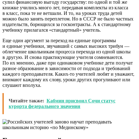
сулил финансовую выгоду государству: по одной и той же
книжке учились много лет, передавая комплекты из класса
в класс, пока те не ветшали. И то, на уроках труда детей
можно было занять переплетом. Но в СССР не было частных
издательств, борющихся за госконтракты. А к стандартному
учебнику прилагался «стандартный» учитель.
Еще один аргумент за переход на единые программы
и единые учебники, звучавший с самых высоких трибун —
облегчение школьникам процесса перехода из одной школы
в другую. И снова практикующие учителя сомневаются.
По их мнению, даже при одинаковом учебнике дети получат
разное образование в зависимости от подхода и требований
каждого преподавателя. Каких-то учителей любят и уважают,
внимают каждому их слову, уроки других прогуливают или
слушают вполуха.
Читайте также:
Кабмин присвоил Сочи статус
курорта федерального значения