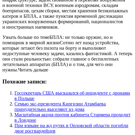
и военной техники ВСУ, военным аэродромам, складам
боеприпасов, цехам сборки, местам хранения безэкипажных
катеров и БПЛА, а также пунктам временной дислокации
украинских вооруженных формирований, националистов
и иностранных наемников.
Узнать больше по темеБПЛА: не только оружие, но и
помощник в мирной жизниСотню лет назад устройства,
которые летают без пилота на борту и выполняют
недоступные человеку задачи, казались фантастикой. А теперь
они стали реальностью: собрали главное о беспилотных
летательных аппаратах (БПЛА) и о том, для чего они
нужны.Читать дальше
Похожие записи:
Госсекретарь США высказался об инциденте с дронами
в Польше
Семью экс-президента Киргизии Атамбаева
принудительно выселяют из дома
Масштабная акция против кабинета Стармера проходит
в Лондоне
При взрыве на жд путях в Орловской области погибли
двое росгвардейцев