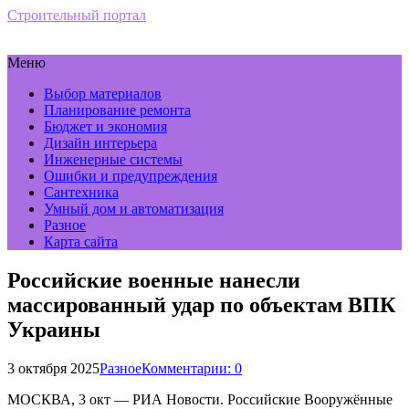
Строительный портал
Меню
Выбор материалов
Планирование ремонта
Бюджет и экономия
Дизайн интерьера
Инженерные системы
Ошибки и предупреждения
Сантехника
Умный дом и автоматизация
Разное
Карта сайта
Российские военные нанесли
массированный удар по объектам ВПК
Украины
3 октября 2025
Разное
Комментарии: 0
МОСКВА, 3 окт — РИА Новости. Российские Вооружённые