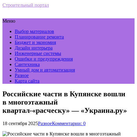
Строительный портал
Меню
Выбор материалов
Планирование ремонта
Бюджет и экономия
Дизайн интерьера
Инженерные системы
Ошибки и предупреждения
Сантехника
Умный дом и автоматизация
Разное
Карта сайта
Российские части в Купянске вошли
в многоэтажный
квартал-«расческу» — «Украина.ру»
18 сентября 2025
Разное
Комментарии: 0