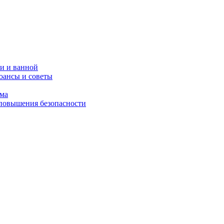
и и ванной
юансы и советы
ома
 повышения безопасности