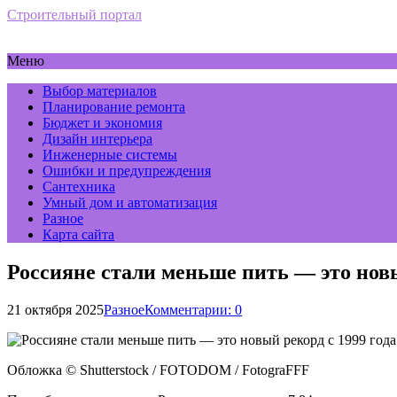
Строительный портал
Меню
Выбор материалов
Планирование ремонта
Бюджет и экономия
Дизайн интерьера
Инженерные системы
Ошибки и предупреждения
Сантехника
Умный дом и автоматизация
Разное
Карта сайта
Россияне стали меньше пить — это новы
21 октября 2025
Разное
Комментарии: 0
Обложка © Shutterstock / FOTODOM / FotograFFF