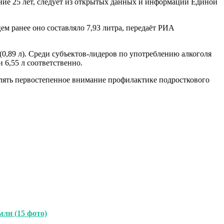
дние 25 лет, следует из открытых данных и информации Единой
цем ранее оно составляло 7,93 литра, передаёт РИА
(0,89 л). Среди субъектов-лидеров по употреблению алкоголя
и 6,55 л соответственно.
делять первостепенное внимание профилактике подросткового
лн (15 фото)