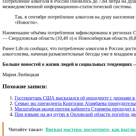
Потребление алкоголя в России снизилось до 7,84 литра на ду
межведомственной информационно-статистической системы.
Так, в сентябре потребление алкоголя на душу населения 
«Новости».
Наименьшие объёмы потребления зафиксированы в регионах Севе
— Свердловская область (10,49 л) и Новосибирская область (8,8
Ранее Life.ru сообщал, что потребление алкоголя в России до
алкоголизма, начиная разъяснительные беседы уже в младшем 
Больше новостей о жизни людей и социальных тенденциях — 
Мария Любицкая
Похожие записи:
Госсекретарь США высказался об инциденте с дронами 
Семью экс-президента Киргизии Атамбаева принудитель
Масштабная акция против кабинета Стармера проходит в
При взрыве на жд путях в Орловской области погибли дв
Читайте также:
Вигвам мастера: посмотрите, как выгля