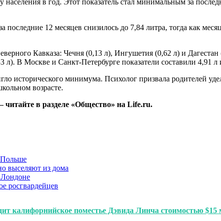
шу населения в год. Этот показатель стал минимальным за после
за последние 12 месяцев снизилось до 7,84 литра, тогда как меся
рного Кавказа: Чечня (0,13 л), Ингушетия (0,62 л) и Дагестан 
3 л). В Москве и Санкт-Петербурге показатели составили 4,91 л 
стигло исторического минимума. Психолог призвала родителей у
школьном возрасте.
читайте в разделе «Общество» на Life.ru.
в Польше
но выселяют из дома
 Лондоне
ое росгвардейцев
дит калифорнийское поместье Дэвида Линча стоимостью $15 м