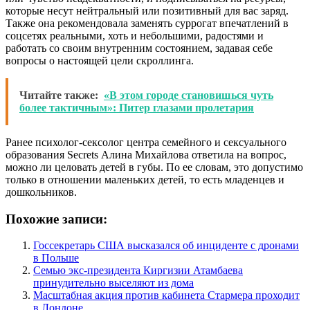
которые несут нейтральный или позитивный для вас заряд.
Также она рекомендовала заменять суррогат впечатлений в
соцсетях реальными, хоть и небольшими, радостями и
работать со своим внутренним состоянием, задавая себе
вопросы о настоящей цели скроллинга.
Читайте также:
«В этом городе становишься чуть
более тактичным»: Питер глазами пролетария
Ранее психолог-сексолог центра семейного и сексуального
образования Secrets Алина Михайлова ответила на вопрос,
можно ли целовать детей в губы. По ее словам, это допустимо
только в отношении маленьких детей, то есть младенцев и
дошкольников.
Похожие записи:
Госсекретарь США высказался об инциденте с дронами
в Польше
Семью экс-президента Киргизии Атамбаева
принудительно выселяют из дома
Масштабная акция против кабинета Стармера проходит
в Лондоне