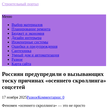
Строительный портал
Меню
Выбор материалов
Планирование ремонта
Бюджет и экономия
Дизайн интерьера
Инженерные системы
Ошибки и предупреждения
Сантехника
Умный дом и автоматизация
Разное
Карта сайта
Россиян предупредили о вызывающих
тоску причинах «осеннего скроллинга»
соцсетей
17 ноября 2025
Разное
Комментарии: 0
Феномен «осеннего скроллинга» — это не просто