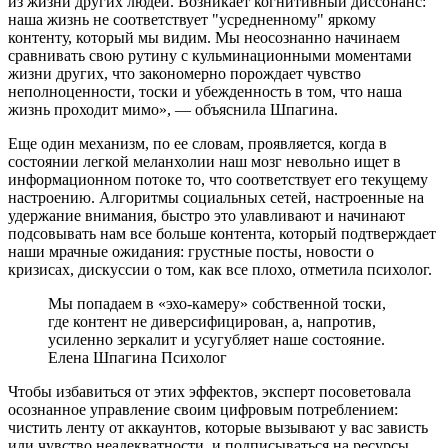
из жизни других людей. Возникает когнитивный диссонанс:
наша жизнь не соответствует "усредненному" яркому
контенту, который мы видим. Мы неосознанно начинаем
сравнивать свою рутину с кульминационными моментами
жизни других, что закономерно порождает чувство
неполноценности, тоски и убежденность в том, что наша
жизнь проходит мимо», — объяснила Шпагина.
Еще один механизм, по ее словам, проявляется, когда в
состоянии легкой меланхолии наш мозг невольно ищет в
информационном потоке то, что соответствует его текущему
настроению. Алгоритмы социальных сетей, настроенные на
удержание внимания, быстро это улавливают и начинают
подсовывать нам все больше контента, который подтверждает
наши мрачные ожидания: грустные посты, новости о
кризисах, дискуссии о том, как все плохо, отметила психолог.
Мы попадаем в «эхо-камеру» собственной тоски,
где контент не диверсифицирован, а, напротив,
усиленно зеркалит и усугубляет наше состояние.
Елена Шпагина Психолог
Чтобы избавиться от этих эффектов, эксперт посоветовала
осознанное управление своим цифровым потреблением:
чистить ленту от аккаунтов, которые вызывают у вас зависть
или чувство неадекватности, и подписываться на ресурсы,