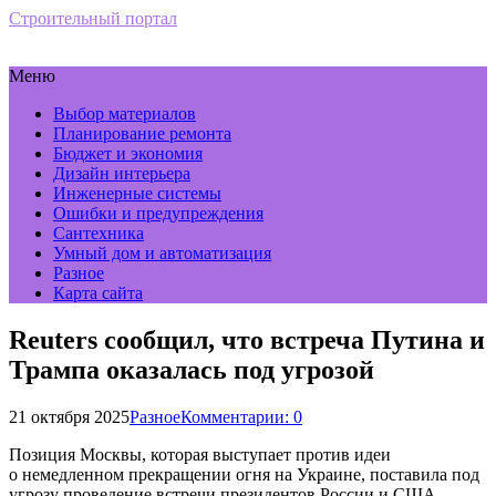
Строительный портал
Меню
Выбор материалов
Планирование ремонта
Бюджет и экономия
Дизайн интерьера
Инженерные системы
Ошибки и предупреждения
Сантехника
Умный дом и автоматизация
Разное
Карта сайта
Reuters сообщил, что встреча Путина и
Трампа оказалась под угрозой
21 октября 2025
Разное
Комментарии: 0
Позиция Москвы, которая выступает против идеи
о немедленном прекращении огня на Украине, поставила под
угрозу проведение встречи президентов России и США