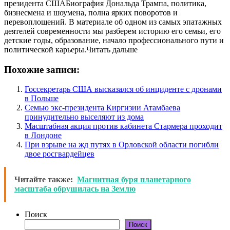
президента СШАБиография Дональда Трампа, политика,
бизнесмена и шоумена, полна ярких поворотов и
перевоплощений. В материале об одном из самых эпатажных
деятелей современности мы разберем историю его семьи, его
детские годы, образование, начало профессионального пути и
политической карьеры.Читать дальше
Похожие записи:
Госсекретарь США высказался об инциденте с дронами
в Польше
Семью экс-президента Киргизии Атамбаева
принудительно выселяют из дома
Масштабная акция против кабинета Стармера проходит
в Лондоне
При взрыве на жд путях в Орловской области погибли
двое росгвардейцев
Читайте также:
Магнитная буря планетарного
масштаба обрушилась на Землю
Поиск
Поиск