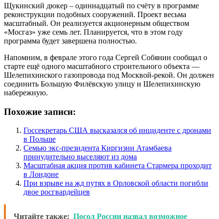
Щукинский дюкер – одиннадцатый по счёту в программе
реконструкции подобных сооружений. Проект весьма
масштабный. Он реализуется акционерным обществом
«Мосгаз» уже семь лет. Планируется, что в этом году
программа будет завершена полностью.
Напомним, в феврале этого года Сергей Собянин сообщал о
старте ещё одного масштабного строительного объекта —
Шелепихинского газопровода под Москвой-рекой. Он должен
соединить Большую Филёвскую улицу и Шелепихинскую
набережную.
Похожие записи:
Госсекретарь США высказался об инциденте с дронами
в Польше
Семью экс-президента Киргизии Атамбаева
принудительно выселяют из дома
Масштабная акция против кабинета Стармера проходит
в Лондоне
При взрыве на жд путях в Орловской области погибли
двое росгвардейцев
Читайте также:
Посол России назвал возможное