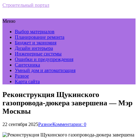
Строительный портал
Меню
Выбор материалов
Планирование ремонта
Бюджет и экономия
Дизайн интерьера
Инженерные системы
Ошибки и предупреждения
Сантехника
Умный дом и автоматизация
Разное
Карта сайта
Реконструкция Щукинского
газопровода-дюкера завершена — Мэр
Москвы
22 сентября 2025
Разное
Комментарии: 0