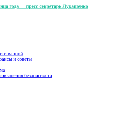
онца года — пресс-секретарь Лукашенко
и и ванной
юансы и советы
ома
 повышения безопасности