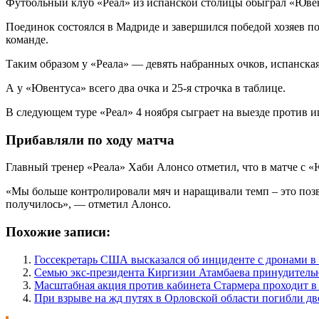
Футбольный клуб «Реал» из испанской столицы обыграл «Ювенту
Поединок состоялся в Мадриде и завершился победой хозяев по
команде.
Таким образом у «Реала» — девять набранных очков, испанская
А у «Ювентуса» всего два очка и 25-я строчка в таблице.
В следующем туре «Реал» 4 ноября сыграет на выезде против 
Прибавляли по ходу матча
Главный тренер «Реала» Хаби Алонсо отметил, что в матче с 
«Мы больше контролировали мяч и наращивали темп – это позвол
получилось», — отметил Алонсо.
Похожие записи:
Госсекретарь США высказался об инциденте с дронами 
Семью экс-президента Киргизии Атамбаева принудитель
Масштабная акция против кабинета Стармера проходит в
При взрыве на жд путях в Орловской области погибли дв