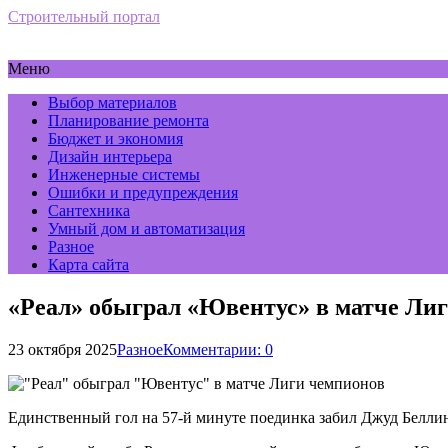
Строительный портал
Меню
Выбор материалов
Планирование ремонта
Бюджет и экономия
Дизайн интерьера
Инженерные системы
Ошибки и предупреждения
Сантехника
Умный дом и автоматизация
Разное
Карта сайта
«Реал» обыграл «Ювентус» в матче Ли
23 октября 2025
Разное
Комментарии: 0
Единственный гол на 57-й минуте поединка забил Джуд Беллин