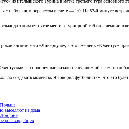
с» из итальянского Турина в матче третьего тура основного эт
ля с небольшим перевесом в счете — 1:0. На 57-й минуте встре
 команда занимает пятое место в турнирной таблице чемпионско
игроков английского «Ливерпуля», в этот же день «Ювентус» пр
«Ювентусом» его подопечные начали не лучшим образом, но доба
яло создавать моменты. Я говорил футболистам, что это будет м
в Польше
но выселяют из дома
 Лондоне
ое росгвардейцев