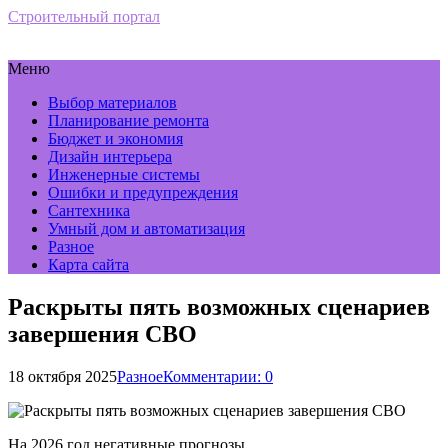
Строительный портал
Меню
Выбор материалов
Планирование ремонта
Бюджет и экономия
Дизайн интерьера
Инженерные системы
Ошибки и предупреждения
Сантехника
Умный дом и автоматизация
Разное
Карта сайта
Раскрыты пять возможных сценариев
завершения СВО
18 октября 2025
Разное
Комментарии: 0
На 2026 год негативные прогнозы.