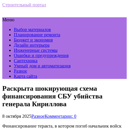
Строительный портал
Меню
Выбор материалов
Планирование ремонта
Бюджет и экономия
Дизайн интерьера
Инженерные системы
Ошибки и предупреждения
Сантехника
Умный дом и автоматизация
Разное
Карта сайта
Раскрыта шокирующая схема
финансирования СБУ убийства
генерала Кириллова
8 октября 2025
Разное
Комментарии: 0
Финансирование теракта, в котором погиб начальник войск