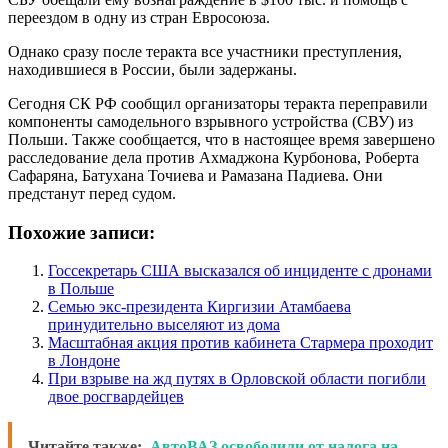
переездом в одну из стран Евросоюза.
Однако сразу после теракта все участники преступления,
находившиеся в России, были задержаны.
Сегодня СК РФ сообщил организаторы теракта переправили
компоненты самодельного взрывного устройства (СВУ) из
Польши. Также сообщается, что в настоящее время завершено
расследование дела против Ахмаджона Курбонова, Роберта
Сафаряна, Батухана Точиева и Рамазана Падиева. Они
предстанут перед судом.
Похожие записи:
Госсекретарь США высказался об инциденте с дронами
в Польше
Семью экс-президента Киргизии Атамбаева
принудительно выселяют из дома
Масштабная акция против кабинета Стармера проходит
в Лондоне
При взрыве на жд путях в Орловской области погибли
двое росгвардейцев
Читайте также:
АвтоВАЗ освободили от налога на