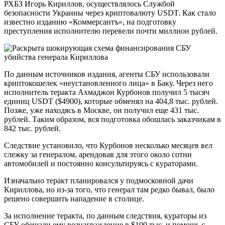
РХБЗ Игорь Кириллов, осуществлялось Службой
безопасности Украины через криптовалюту USDT. Как стало
известно изданию «Коммерсантъ», на подготовку
преступления исполнителю перевели почти миллион рублей.
По данным источников издания, агенты СБУ использовали
криптокошелек «неустановленного лица» в Баку. Через него
исполнитель теракта Ахмаджон Курбонов получил 5 тысяч
единиц USDT ($4900), которые обменял на 404,8 тыс. рублей.
Позже, уже находясь в Москве, он получил еще 431 тыс.
рублей. Таким образом, вся подготовка обошлась заказчикам в
842 тыс. рублей.
Следствие установило, что Курбонов несколько месяцев вел
слежку за генералом, арендовав для этого около сотни
автомобилей и постоянно консультируясь с кураторами.
Изначально теракт планировался у подмосковной дачи
Кириллова, но из-за того, что генерал там редко бывал, было
решено совершить нападение в столице.
За исполнение теракта, по данным следствия, кураторы из
СБУ обещали ему вознаграждение в $100 тыс. и помощь с