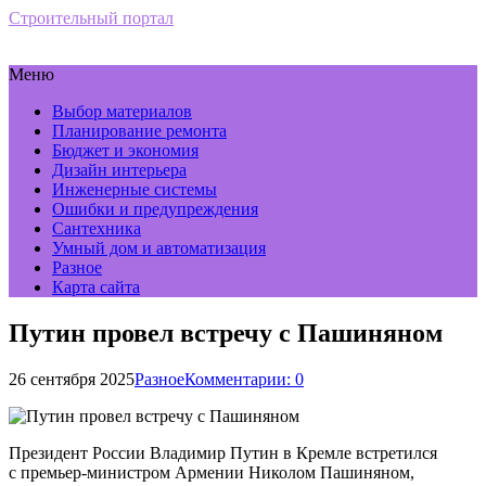
Строительный портал
Меню
Выбор материалов
Планирование ремонта
Бюджет и экономия
Дизайн интерьера
Инженерные системы
Ошибки и предупреждения
Сантехника
Умный дом и автоматизация
Разное
Карта сайта
Путин провел встречу с Пашиняном
26 сентября 2025
Разное
Комментарии: 0
Президент России Владимир Путин в Кремле встретился
с премьер-министром Армении Николом Пашиняном,