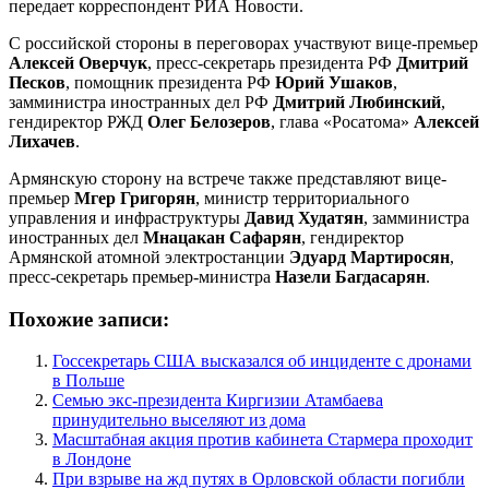
передает корреспондент РИА Новости.
С российской стороны в переговорах участвуют вице-премьер
Алексей Оверчук
, пресс-секретарь президента РФ
Дмитрий
Песков
, помощник президента РФ
Юрий Ушаков
,
замминистра иностранных дел РФ
Дмитрий Любинский
,
гендиректор РЖД
Олег Белозеров
, глава «Росатома»
Алексей
Лихачев
.
Армянскую сторону на встрече также представляют вице-
премьер
Мгер Григорян
, министр территориального
управления и инфраструктуры
Давид Худатян
, замминистра
иностранных дел
Мнацакан Сафарян
, гендиректор
Армянской атомной электростанции
Эдуард Мартиросян
,
пресс-секретарь премьер-министра
Назели Багдасарян
.
Похожие записи:
Госсекретарь США высказался об инциденте с дронами
в Польше
Семью экс-президента Киргизии Атамбаева
принудительно выселяют из дома
Масштабная акция против кабинета Стармера проходит
в Лондоне
При взрыве на жд путях в Орловской области погибли