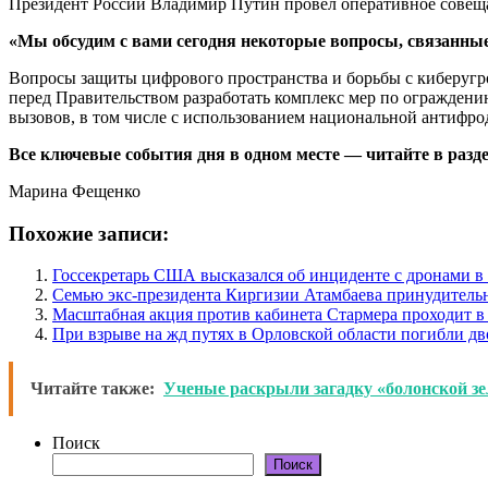
Президент России Владимир Путин провёл оперативное совещ
«Мы обсудим с вами сегодня некоторые вопросы, связанны
Вопросы защиты цифрового пространства и борьбы с киберугроз
перед Правительством разработать комплекс мер по огражден
вызовов, в том числе с использованием национальной антифро
Все ключевые события дня в одном месте — читайте в раздел
Марина Фещенко
Похожие записи:
Госсекретарь США высказался об инциденте с дронами 
Семью экс-президента Киргизии Атамбаева принудитель
Масштабная акция против кабинета Стармера проходит в
При взрыве на жд путях в Орловской области погибли дв
Читайте также:
Ученые раскрыли загадку «болонской зе
Поиск
Поиск