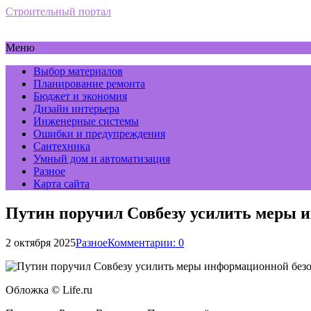
Строительный портал
Меню
Выбор материалов
Планирование ремонта
Бюджет и экономия
Дизайн интерьера
Инженерные системы
Ошибки и предупреждения
Сантехника
Умный дом и автоматизация
Разное
Карта сайта
Путин поручил Совбезу усилить меры 
2 октября 2025
Разное
Комментарии: 0
Обложка © Life.ru