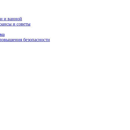
и и ванной
юансы и советы
ома
 повышения безопасности