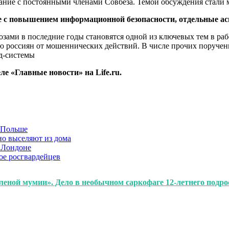
ание с постоянными членами Совбеза. Темой обсуждения стал
е с повышением информационной безопасности, отдельные а
ами в последние годы становятся одной из ключевых тем в рабо
ию россиян от мошеннических действий. В числе прочих поруче
д-системы
е «Главные новости» на Life.ru.
в Польше
но выселяют из дома
 Лондоне
ое росгвардейцев
леной мумии». Дело в необычном саркофаге 12-летнего подро