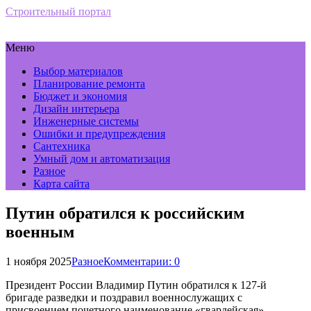
Строительный портал
Меню
Выбор материалов
Планирование ремонта
Бюджет и экономия
Дизайн интерьера
Инженерные системы
Ошибки и предупреждения
Сантехника
Умный дом и автоматизация
Разное
Карта сайта
Путин обратился к российским
военным
1 ноября 2025
Разное
Комментарии: 0
Президент России Владимир Путин обратился к 127-й
бригаде разведки и поздравил военнослужащих с
присвоением почетного наименование «гвардейская».