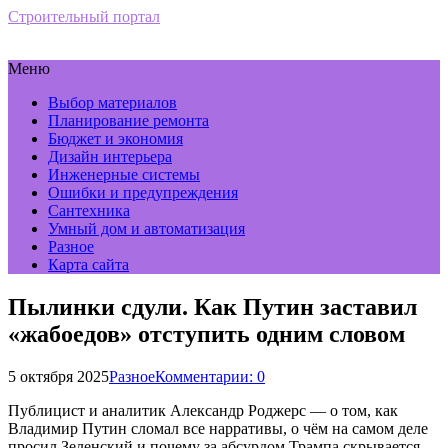
Строительный портал
Меню
Выбор материалов
Планирование ремонта
Бюджет и экономия
Дизайн интерьера
Инженерные системы
Ошибки и предупреждения
Сантехника
Умный дом и автоматизация
Разное
Карта сайта
Пылинки сдули. Как Путин заставил
«жабоедов» отступить одним словом
5 октября 2025
Разное
Комментарии: 0
Публицист и аналитик Александр Роджерс — о том, как
Владимир Путин сломал все нарративы, о чём на самом деле
просил Зеленский и почему за абсурдом Трампа скрывается