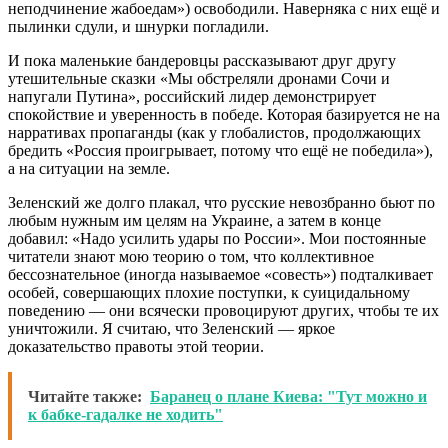
неподчинение жабоедам») освободили. Наверняка с них ещё и
пылинки сдули, и шнурки погладили.
И пока маленькие бандеровцы рассказывают друг другу
утешительные сказки «Мы обстреляли дронами Сочи и
напугали Путина», российский лидер демонстрирует
спокойствие и уверенность в победе. Которая базируется не на
нарративах пропаганды (как у глобалистов, продолжающих
бредить «Россия проигрывает, потому что ещё не победила»),
а на ситуации на земле.
Зеленский же долго плакал, что русские невозбранно бьют по
любым нужным им целям на Украине, а затем в конце
добавил: «Надо усилить удары по России». Мои постоянные
читатели знают мою теорию о том, что коллективное
бессознательное (иногда называемое «совесть») подталкивает
особей, совершающих плохие поступки, к суицидальному
поведению — они всячески провоцируют других, чтобы те их
уничтожили. Я считаю, что Зеленский — яркое
доказательство правоты этой теории.
Читайте также:
Баранец о плане Киева: "Тут можно и
к бабке-гадалке не ходить"