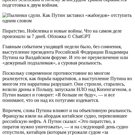
подготовка к двум войнам.
Пиратство, Нобелевка и новые войны. Что на самом деле
произошло за 7 дней. Обложка © ChatGPT
Главным событием уходящей недели было, без сомнения,
выступление президента Российской Федерации Владимира
Путина на Валдайском форуме. И это не преувеличение или
«дежурный подхалимаж», а суровая реальность.
Поскольку современное противостояние во многом
реализуется, как борьба нарративов, а выступление Путина во
многом эти нарративы разрушает. Они строили, старались,
возили дроны в Польшу, запускали НЛО над Копенгагеном, а
Путин вышел и говорит: «Я больше не буду», — и все
понимают, что он над их потугами издевается.
Впрочем, слова Путина влияют и на объективную реальность.
Французы взяли на абордаж китайское судно, перевозившее
российскую нефть. А Путин сказал: «Это пиратство, а
пиратов нужно уничтожать», — и на следующий день судно
отпустили, китайцев (которым угрожали судом «за