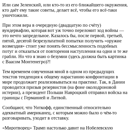
Или сам Зеленский, или кто-то из его ближайшего окружения,
кто даёт ему такие советы, делает всё, чтобы его всё-таки
уничтожили.
При этом вера в очередную (двадцатую по счёту)
вундервафлю, которая вот уж точно переломит ход войны —
это нечто запредельное. Казалось бы, после первой, третьей,
пятой, десятой безрезультатной попытки получить «оружие
возмездия» стоит уже понять бессмысленность подобных
потуг и отказаться от повторения наступления на одни и те же
грабли. Но что я знаю о безумии (здесь должна быть картинка
с Ваасом Монтенегро)?!
Тем временем озвученная мной в одном из предыдущих
текстов тенденция к общему нарастанию конфронтации в
мире продолжает реализовываться на практике. Так, в Дании
проводится призыв резервистов (на фоне околодроновой
истерии), а президент Польши Навроцкий отправил войска на
границы с Германией и Литвой.
Сообщают, что Уиткофф, единственный относительно
адекватный американец, с которым можно было о чём-то
разговаривать, уходит в отставку.
«Миротворец» Трамп настолько давит на Нобелевскую