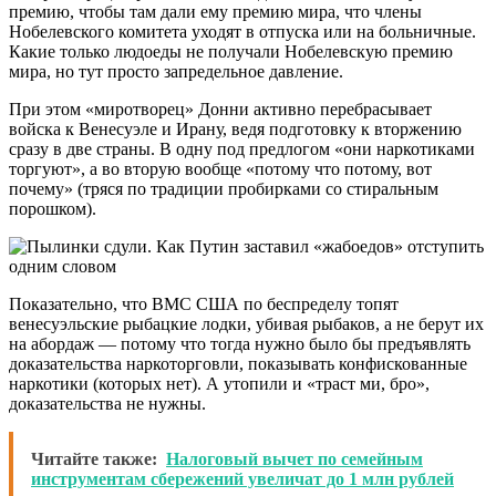
премию, чтобы там дали ему премию мира, что члены
Нобелевского комитета уходят в отпуска или на больничные.
Какие только людоеды не получали Нобелевскую премию
мира, но тут просто запредельное давление.
При этом «миротворец» Донни активно перебрасывает
войска к Венесуэле и Ирану, ведя подготовку к вторжению
сразу в две страны. В одну под предлогом «они наркотиками
торгуют», а во вторую вообще «потому что потому, вот
почему» (тряся по традиции пробирками со стиральным
порошком).
Показательно, что ВМС США по беспределу топят
венесуэльские рыбацкие лодки, убивая рыбаков, а не берут их
на абордаж — потому что тогда нужно было бы предъявлять
доказательства наркоторговли, показывать конфискованные
наркотики (которых нет). А утопили и «траст ми, бро»,
доказательства не нужны.
Читайте также:
Налоговый вычет по семейным
инструментам сбережений увеличат до 1 млн рублей