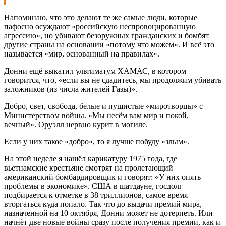
Напоминаю, что это делают те же самые люди, которые
пафосно осуждают «российскую неспровоцированную
агрессию», но убивают безоружных гражданских и бомбят
другие страны на основании «потому что можем». И всё это
называется «мир, основанный на правилах».
Донни ещё выкатил ультиматум ХАМАС, в котором
говорится, что, «если вы не сдадитесь, мы продолжим убивать
заложников (из числа жителей Газы)».
Добро, свет, свобода, белые и пушистые «миротворцы» с
Министерством войны. «Мы несём вам мир и покой,
вечный». Оруэлл нервно курит в могиле.
Если у них такое «добро», то я лучше побуду «злым».
На этой неделе я нашёл карикатуру 1975 года, где
вьетнамские крестьяне смотрят на пролетающий
американский бомбардировщик и говорят: «У них опять
проблемы в экономике». США в шатдауне, госдолг
подбирается к отметке в 38 триллионов, самое время
вторгаться куда попало. Так что до выдачи премий мира,
назначенной на 10 октября, Донни может не дотерпеть. Или
начнёт две новые войны сразу после получения премии, как и