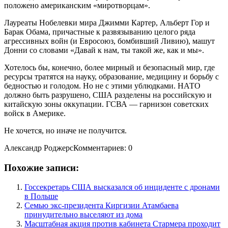
положено американским «миротворцам».
Лауреаты Нобелевки мира Джимми Картер, Альберт Гор и
Барак Обама, причастные к развязыванию целого ряда
агрессивных войн (и Евросоюз, бомбивший Ливию), машут
Донни со словами «Давай к нам, ты такой же, как и мы».
Хотелось бы, конечно, более мирный и безопасный мир, где
ресурсы тратятся на науку, образование, медицину и борьбу с
бедностью и голодом. Но не с этими ублюдками. НАТО
должно быть разрушено, США разделены на российскую и
китайскую зоны оккупации. ГСВА — гарнизон советских
войск в Америке.
Не хочется, но иначе не получится.
Александр РоджерсКомментариев: 0
Похожие записи:
Госсекретарь США высказался об инциденте с дронами
в Польше
Семью экс-президента Киргизии Атамбаева
принудительно выселяют из дома
Масштабная акция против кабинета Стармера проходит