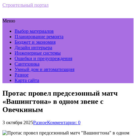
Строительный портал
Меню
Выбор материалов
Планирование ремонта
Бюджет и экономия
Дизайн интерьера
Инженерные системы
Ошибки и предупреждения
Сантехника
Умный дом и автоматизация
Разное
Карта сайта
Протас провел предсезонный матч
«Вашингтона» в одном звене с
Овечкиным
3 октября 2025
Разное
Комментарии: 0