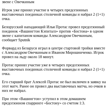
Игрок уже принял участие в четырех предсезонных
выставочных поединках столичной команды и набрал 2 (1+1)
очка.
Белорусский нападающий Илья Протас провел предсезонный
поединок «Вашингтон Кэпиталз» против «Бостона» в одном
звене с капитаном команды Александром Овечкиным,
сообщает Sputnik
Форвард из Беларуси играл в центре стартовой тройки вместе
с Александром Овечкиным и Иваном Мирошниченко. Игрок
провел на льду около 18 минут.
Протас принял участие уже в четырех предсезонных
выставочных поединках столичной команды и набрал 2 (1+1)
очка.
Его старший брат Алексей Протас не был включен в заявку на
этот матч. Ранее он провел два выставочных матча, но очков в
них не набрал.
При этом «Вашингтон» уступил в этом домашнем
предсезонном спарринге «Бостону» со счетом 1:3.