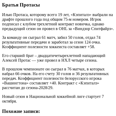
Братья Протасы
Илью Протаса, которому всего 19 лет, «Кэпиталз» выбрали на
драфте прошлого года под общим 75-м номером. Игрок
подписал с клубом трехлетний контракт новичка, однако
предыдущий сезон он провел в OHL за «Виндзор Спитфайрз».
За команду он сыграл 61 матч, забил 50 голов, отдал 74
результативные передачи и заработал за сезон 124 очка.
Коэффициент полезности хоккеиста составляет +58.
Его старший брат – двадцатичетырехлетний нападающий
Алексей Протас — уже провел в НХЛ четыре сезона.
В прошлом чемпионате он сыграл в 76 матчах, в которых
набрал 66 очков. На его счету 30 голов и 36 результативных
передач. Коэффициент полезности белорусского игрока
«Вашингтона» составляет +40. Контракт с «Кэпиталз»
рассчитан до сезона-2028/29.
Новый сезон в Национальной хоккейной лиге стартует 7
октября.
Похожие записи: