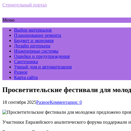
Строительный портал
Меню
Выбор материалов
Планирование ремонта
Бюджет и экономия
Дизайн интерьера
Инженерные системы
Ошибки и предупреждения
Сантехника
Умный дом и автоматизация
Разное
Карта сайта
Просветительские фестивали для моло
18 сентября 2025
Разное
Комментарии: 0
Участники Евразийского аналитического форума поддержали и