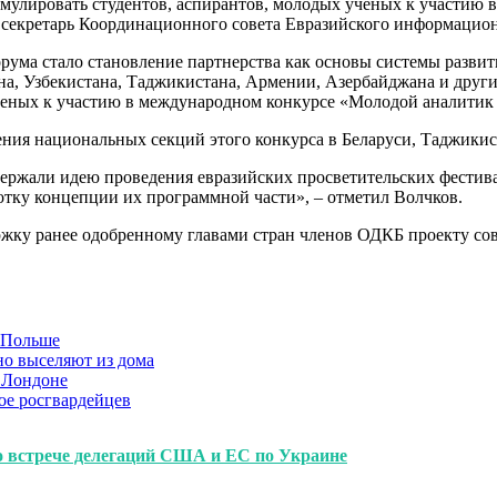
улировать студентов, аспирантов, молодых ученых к участию в
й секретарь Координационного совета Евразийского информацио
ума стало становление партнерства как основы системы развит
ана, Узбекистана, Таджикистана, Армении, Азербайджана и друг
ченых к участию в международном конкурсе «Молодой аналитик Е
ения национальных секций этого конкурса в Беларуси, Таджики
ержали идею проведения евразийских просветительских фестивал
тку концепции их программной части», – отметил Волчков.
жку ранее одобренному главами стран членов ОДКБ проекту со
в Польше
но выселяют из дома
 Лондоне
ое росгвардейцев
о встрече делегаций США и ЕС по Украине