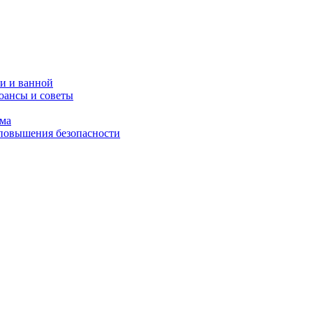
и и ванной
юансы и советы
ома
 повышения безопасности