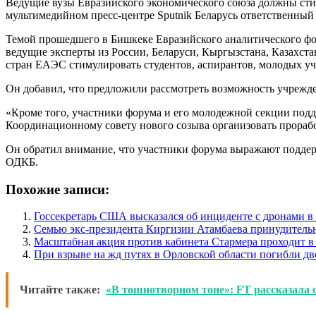
Ведущие вузы Евразийского экономического союза должны стим
мультимедийном пресс-центре Sputnik Беларусь ответственны
Темой прошедшего в Бишкеке Евразийского аналитического фор
ведущие эксперты из России, Беларуси, Кыргызстана, Казахст
стран ЕАЭС стимулировать студентов, аспирантов, молодых у
Он добавил, что предложили рассмотреть возможность учрежд
«Кроме того, участники форума и его молодежной секции подд
Координационному совету нового созыва организовать прорабо
Он обратил внимание, что участники форума выражают поддер
ОДКБ.
Похожие записи:
Госсекретарь США высказался об инциденте с дронами 
Семью экс-президента Киргизии Атамбаева принудитель
Масштабная акция против кабинета Стармера проходит в
При взрыве на жд путях в Орловской области погибли дв
Читайте также:
«В тошнотворном тоне»: FT рассказала 