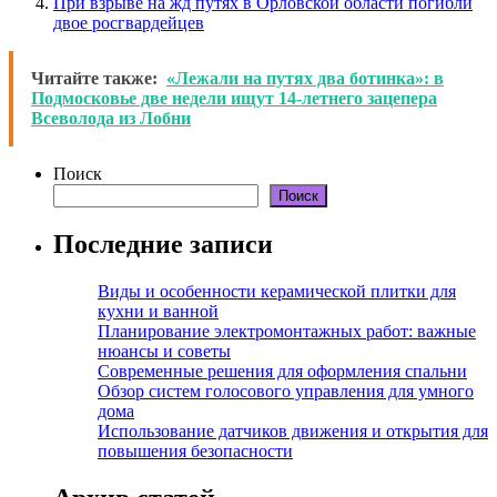
При взрыве на жд путях в Орловской области погибли
двое росгвардейцев
Читайте также:
«Лежали на путях два ботинка»: в
Подмосковье две недели ищут 14-летнего зацепера
Всеволода из Лобни
Поиск
Поиск
Последние записи
Виды и особенности керамической плитки для
кухни и ванной
Планирование электромонтажных работ: важные
нюансы и советы
Современные решения для оформления спальни
Обзор систем голосового управления для умного
дома
Использование датчиков движения и открытия для
повышения безопасности