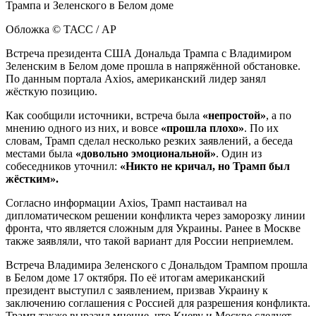
Обложка © ТАСС / AP
Встреча президента США Дональда Трампа с Владимиром
Зеленским в Белом доме прошла в напряжённой обстановке.
По данным портала Axios, американский лидер занял
жёсткую позицию.
Как сообщили источники, встреча была
«непростой»
, а по
мнению одного из них, и вовсе
«прошла плохо»
. По их
словам, Трамп сделал несколько резких заявлений, а беседа
местами была
«довольно эмоциональной»
. Один из
собеседников уточнил:
«Никто не кричал, но Трамп был
жёстким».
Согласно информации Axios, Трамп настаивал на
дипломатическом решении конфликта через заморозку линии
фронта, что является сложным для Украины. Ранее в Москве
также заявляли, что такой вариант для России неприемлем.
Встреча Владимира Зеленского с Дональдом Трампом прошла
в Белом доме 17 октября. По её итогам американский
президент выступил с заявлением, призвав Украину к
заключению соглашения с Россией для разрешения конфликта.
Трамп также выразил мнение, что Киеву и Москве следует