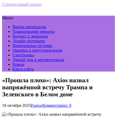
Строительный портал
Меню
Выбор материалов
Планирование ремонта
Бюджет и экономия
Дизайн интерьера
Инженерные системы
Ошибки и предупреждения
Сантехника
Умный дом и автоматизация
Разное
Карта сайта
«Прошла плохо»: Axios назвал
напряжённой встречу Трампа и
Зеленского в Белом доме
18 октября 2025
Разное
Комментарии: 0