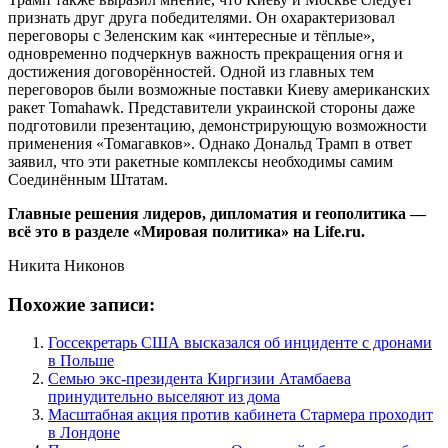
признать друг друга победителями. Он охарактеризовал
переговоры с Зеленским как «интересные и тёплые»,
одновременно подчеркнув важность прекращения огня и
достижения договорённостей. Одной из главных тем
переговоров были возможные поставки Киеву американских
ракет Tomahawk. Представители украинской стороны даже
подготовили презентацию, демонстрирующую возможности
применения «Томагавков». Однако Дональд Трамп в ответ
заявил, что эти ракетные комплексы необходимы самим
Соединённым Штатам.
Главные решения лидеров, дипломатия и геополитика —
всё это в разделе «Мировая политика» на Life.ru.
Никита Никонов
Похожие записи:
Госсекретарь США высказался об инциденте с дронами
в Польше
Семью экс-президента Киргизии Атамбаева
принудительно выселяют из дома
Масштабная акция против кабинета Стармера проходит
в Лондоне