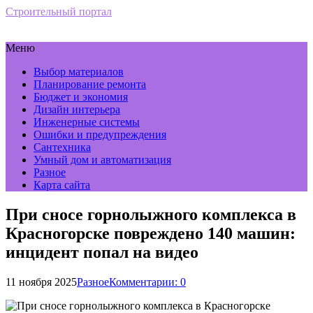
Строительный портал
Меню
Выбор материалов
Планирование ремонта
Бюджет и экономия
Дизайн интерьера
Инженерные системы
Ошибки и предупреждения
Сантехника
Умный дом и автоматизация
Разное
Карта сайта
При сносе горнолыжного комплекса в
Красногорске повреждено 140 машин:
инцидент попал на видео
11 ноября 2025
Разное
Комментарии: 0