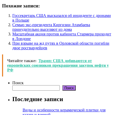
Похожие записи:
Госсекретарь США высказался об инциденте с дронами
в Польше
Семью экс-президента Киргизии Атамбаева
принудительно выселяют из дома
Масштабная акция против кабинета Стармера проходит
в Лондоне
При взрыве на жд путях в Орловской области погибли
двое росгвардейцев
Читайте также:
Трамп: США добиваются от
европейских союзников прекращения закупок нефти у
РФ
Поиск
Поиск
Последние записи
Виды и особенности керамической плитки для
кухни и ванной