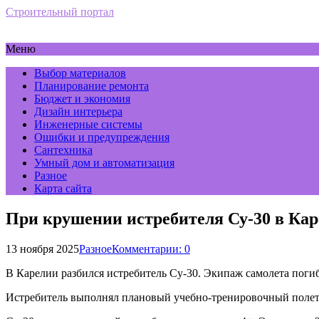
Строительный портал
Меню
Выбор материалов
Планирование ремонта
Бюджет и экономия
Дизайн интерьера
Инженерные системы
Ошибки и предупреждения
Сантехника
Умный дом и автоматизация
Разное
Карта сайта
При крушении истребителя Су-30 в Кар
13 ноября 2025
Разное
Комментарии: 0
В Карелии разбился истребитель Су-30. Экипаж самолета поги
Истребитель выполнял плановый учебно-тренировочный полет. 