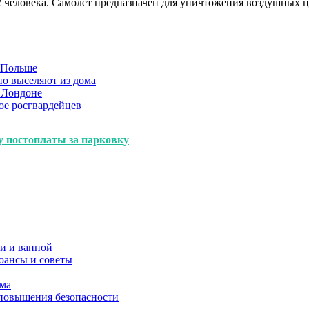
 человека. Самолет предназначен для уничтожения воздушных ц
в Польше
но выселяют из дома
 Лондоне
ое росгвардейцев
у постоплаты за парковку
и и ванной
юансы и советы
ома
 повышения безопасности