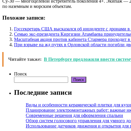
Су-30 — многоцелевой истребитель поколения 4+. Экипаж — 2
по наземным и морским объектам.
Похожие записи:
Госсекретарь США высказался об инциденте с дронами 
Семью экс-президента Киргизии Атамбаева принудитель
Масштабная акция против кабинета Стармера проходит в
При взрыве на жд путях в Орловской области погибли дв
Читайте также:
В Петербурге предложили ввести систем
Поиск
Поиск
Последние записи
Виды и особенности керамической плитки для кухн
Планирование электромонтажных работ: важные н
Современные решения для оформления спальни
Обзор систем голосового управления для умного д
Использование датчиков движения и открытия для