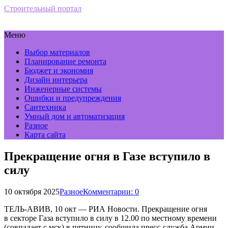
Строительный портал
Меню
Выбор материалов
Планирование ремонта
Бюджет и экономия
Дизайн интерьера
Инженерные системы
Ошибки и предупреждения
Сантехника
Умный дом и автоматизация
Разное
Карта сайта
Прекращение огня в Газе вступило в
силу
10 октября 2025
Разное
Комментарии: 0
ТЕЛЬ-АВИВ, 10 окт — РИА Новости. Прекращение огня
в секторе Газа вступило в силу в 12.00 по местному времени
(совпадает с мск) в пятницу, сообщила пресс-служба Армии