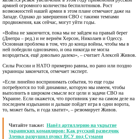
армией огромного количества беспилотников. Рост
возможностей нашей армии в этом плане отмечают даже на
Западе. Однако до завершения СВО с такими темпами
продвижения, как сейчас, могут уйти годы.
«Война не закончится, пока мы не зайдем на правый берег
(Днепра – ред.) и не вернём Херсон, Николаев и Одессу.
Основная проблема в том, что до конца войны, чтобы мы в
ней победили однозначно, и она никогда не могла
возродиться, ещё довольно далеко», – считает Алексей Живов.
Силы России и НАТО примерно равны, но рано или поздно
украинцы закончатся, отмечает эксперт.
«Если линейно воспринимать события, то еще годы
потребуются по той динамике, которую мы имеем, чтобы
выполнить в широком смысле все цели и задачи СВО на
Украине. Если окажется, что противник уже на самом деле на
последнем издыхании и дальше пойдет игра в одни ворота,
то, может быть, и года хватит», – резюмирует Живов.
Читайте также:
Навёл артиллерию на укрытие
украинских командиров: Как русский разведчик
Зленко разрушил пункт ВСУ под Сумами