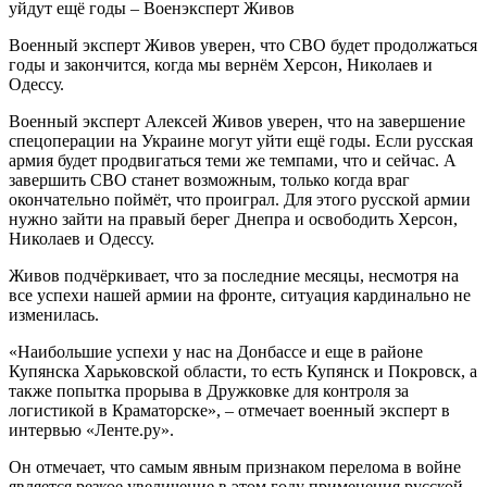
Военный эксперт Живов уверен, что СВО будет продолжаться
годы и закончится, когда мы вернём Херсон, Николаев и
Одессу.
Военный эксперт Алексей Живов уверен, что на завершение
спецоперации на Украине могут уйти ещё годы. Если русская
армия будет продвигаться теми же темпами, что и сейчас. А
завершить СВО станет возможным, только когда враг
окончательно поймёт, что проиграл. Для этого русской армии
нужно зайти на правый берег Днепра и освободить Херсон,
Николаев и Одессу.
Живов подчёркивает, что за последние месяцы, несмотря на
все успехи нашей армии на фронте, ситуация кардинально не
изменилась.
«Наибольшие успехи у нас на Донбассе и еще в районе
Купянска Харьковской области, то есть Купянск и Покровск, а
также попытка прорыва в Дружковке для контроля за
логистикой в Краматорске», – отмечает военный эксперт в
интервью «Ленте.ру».
Он отмечает, что самым явным признаком перелома в войне
является резкое увеличение в этом году применения русской