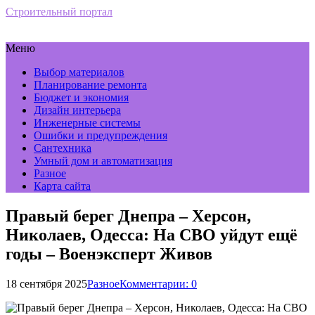
Строительный портал
Меню
Выбор материалов
Планирование ремонта
Бюджет и экономия
Дизайн интерьера
Инженерные системы
Ошибки и предупреждения
Сантехника
Умный дом и автоматизация
Разное
Карта сайта
Правый берег Днепра – Херсон,
Николаев, Одесса: На СВО уйдут ещё
годы – Военэксперт Живов
18 сентября 2025
Разное
Комментарии: 0