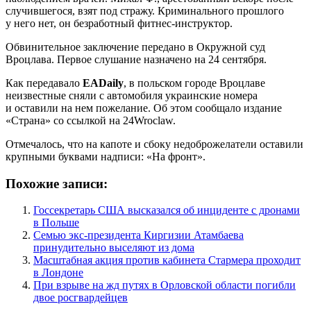
случившегося, взят под стражу. Криминального прошлого
у него нет, он безработный фитнес-инструктор.
Обвинительное заключение передано в Окружной суд
Вроцлава. Первое слушание назначено на 24 сентября.
Как передавало
EADaily
, в польском городе Вроцлаве
неизвестные сняли с автомобиля украинские номера
и оставили на нем пожелание. Об этом сообщало издание
«Страна» со ссылкой на 24Wroclaw.
Отмечалось, что на капоте и сбоку недоброжелатели оставили
крупными буквами надписи: «На фронт».
Похожие записи:
Госсекретарь США высказался об инциденте с дронами
в Польше
Семью экс-президента Киргизии Атамбаева
принудительно выселяют из дома
Масштабная акция против кабинета Стармера проходит
в Лондоне
При взрыве на жд путях в Орловской области погибли
двое росгвардейцев