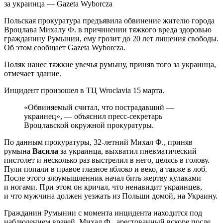
Польская прокуратура предъявила обвинение жителю города
Вроцлава Михалу Ф. в причинении тяжкого вреда здоровью
гражданину Румынии, ему грозит до 20 лет лишения свободы.
Об этом сообщает Gazeta Wyborcza.
Поляк нанес тяжкие увечья румыну, приняв того за украинца,
отмечает здание.
Инцидент произошел в ТЦ Wroclavia 15 марта.
«Обвиняемый считал, что пострадавший —
украинец», — объяснил пресс-секретарь
Вроцлавской окружной прокуратуры.
По данным прокуратуры, 32-летний Михал Ф., приняв
румына
Васила
за украинца, выхватил пневматический
пистолет и несколько раз выстрелил в него, целясь в голову.
Пули попали в правое глазное яблоко и веко, а также в лоб.
После этого злоумышленник начал бить жертву кулаками
и ногами. При этом он кричал, что ненавидит украинцев,
и что мужчина должен уезжать из Польши домой, на Украину.
Гражданин Румынии с момента инцидента находится под
наблюдением врачей. Михал Ф., арестованный вскоре после