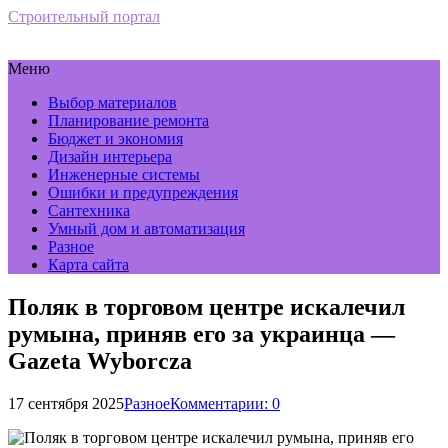
Строительный портал
Меню
Выбор материалов
Планирование ремонта
Бюджет и экономия
Дизайн интерьера
Инженерные системы
Ошибки и предупреждения
Сантехника
Умный дом и автоматизация
Разное
Карта сайта
Поляк в торговом центре искалечил
румына, приняв его за украинца —
Gazeta Wyborcza
17 сентября 2025
Разное
Комментарии: 0