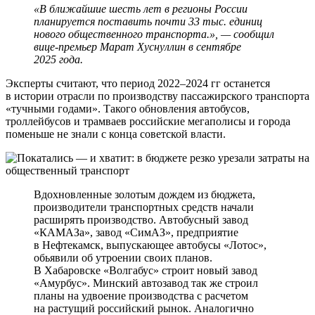
«В ближайшие шесть лет в регионы России
планируется поставить почти 33 тыс. единиц
нового общественного транспорта.», — сообщил
вице-премьер Марат Хуснуллин в сентябре
2025 года.
Эксперты считают, что период 2022–2024 гг останется
в истории отрасли по производству пассажирского транспорта
«тучными годами». Такого обновления автобусов,
троллейбусов и трамваев российские мегаполисы и города
поменьше не знали с конца советской власти.
Вдохновленные золотым дождем из бюджета,
производители транспортных средств начали
расширять производство. Автобусный завод
«КАМАЗа», завод «СимАЗ», предприятие
в Нефтекамск, выпускающее автобусы «Лотос»,
обьявили об утроении своих планов.
В Хабаровске «Волгабус» строит новый завод
«Амурбус». Минский автозавод так же строил
планы на удвоение производства с расчетом
на растущий российский рынок. Аналогично