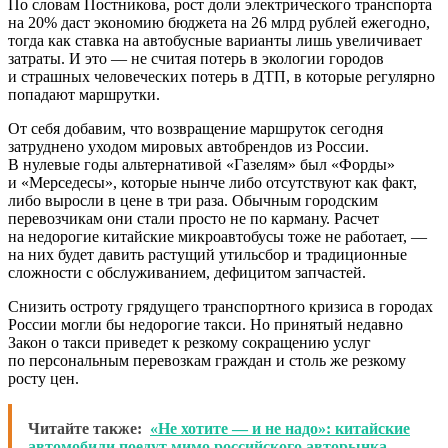
По словам Постникова, рост доли электрического транспорта
на 20% даст экономию бюджета на 26 млрд рублей ежегодно,
тогда как ставка на автобусные варианты лишь увеличивает
затраты. И это — не считая потерь в экологии городов
и страшных человеческих потерь в ДТП, в которые регулярно
попадают маршрутки.
От себя добавим, что возвращение маршруток сегодня
затруднено уходом мировых автобрендов из России.
В нулевые годы альтернативой «Газелям» был «Форды»
и «Мерседесы», которые нынче либо отсутствуют как факт,
либо выросли в цене в три раза. Обычным городским
перевозчикам они стали просто не по карману. Расчет
на недорогие китайские микроавтобусы тоже не работает, —
на них будет давить растущий утильсбор и традиционные
сложности с обслуживанием, дефицитом запчастей.
Снизить остроту грядущего транспортного кризиса в городах
России могли бы недорогие такси. Но принятый недавно
Закон о такси приведет к резкому сокращению услуг
по персональным перевозкам граждан и столь же резкому
росту цен.
Читайте также:
«Не хотите — и не надо»: китайские
автомобили поедут мимо российского авторынка