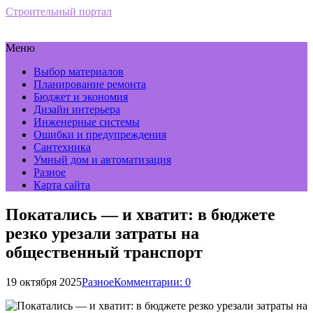
Строительный портал
Меню
Выбор материалов
Планирование ремонта
Бюджет и экономия
Дизайн интерьера
Инженерные системы
Ошибки и предупреждения
Сантехника
Умный дом и автоматизация
Разное
Карта сайта
Покатались — и хватит: в бюджете
резко урезали затраты на
общественный транспорт
19 октября 2025
Разное
Комментарии: 0