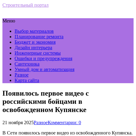
Строительный портал
Меню
Выбор материалов
Планирование ремонта
Бюджет и экономия
Дизайн интерьера
Инженерные системы
Ошибки и предупреждения
Сантехника
Умный дом и автоматизация
Разное
Карта сайта
Появилось первое видео с
российскими бойцами в
освобожденном Купянске
21 ноября 2025
Разное
Комментарии: 0
В Сети появилось первое видео из освобожденного Купянска.