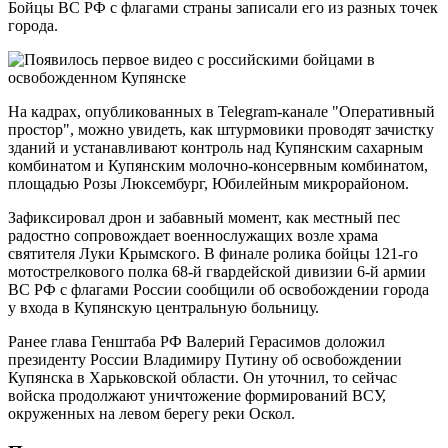
Бойцы ВС РФ с флагами страны записали его из разных точек
города.
На кадрах, опубликованных в Telegram-канале "Оперативный
простор", можно увидеть, как штурмовики проводят зачистку
зданий и устанавливают контроль над Купянским сахарным
комбинатом и Купянским молочно-консервным комбинатом,
площадью Розы Люксембург, Юбилейным микрорайоном.
Зафиксировал дрон и забавный момент, как местный пес
радостно сопровождает военнослужащих возле храма
святителя Луки Крымского. В финале ролика бойцы 121-го
мотострелкового полка 68-й гвардейской дивизии 6-й армии
ВС РФ с флагами России сообщили об освобождении города
у входа в Купянскую центральную больницу.
Ранее глава Генштаба РФ Валерий Герасимов доложил
президенту России Владимиру Путину об освобождении
Купянска в Харьковской области. Он уточнил, то сейчас
войска продолжают уничтожение формирований ВСУ,
окруженных на левом берегу реки Оскол.