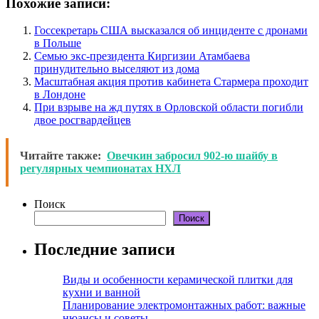
Похожие записи:
Госсекретарь США высказался об инциденте с дронами
в Польше
Семью экс-президента Киргизии Атамбаева
принудительно выселяют из дома
Масштабная акция против кабинета Стармера проходит
в Лондоне
При взрыве на жд путях в Орловской области погибли
двое росгвардейцев
Читайте также:
Овечкин забросил 902-ю шайбу в
регулярных чемпионатах НХЛ
Поиск
Поиск
Последние записи
Виды и особенности керамической плитки для
кухни и ванной
Планирование электромонтажных работ: важные
нюансы и советы