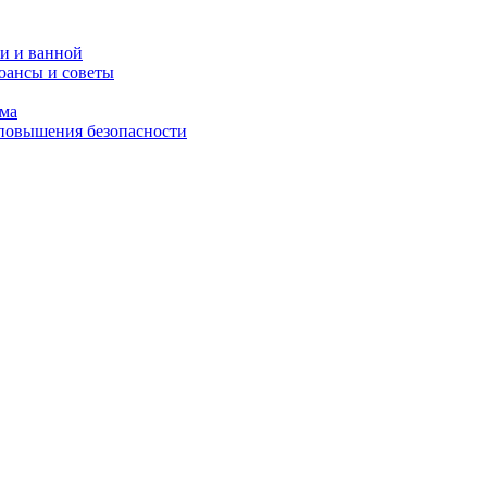
и и ванной
юансы и советы
ома
 повышения безопасности