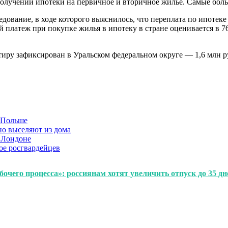
олучении ипотеки на первичное и вторичное жилье. Самые боль
ование, в ходе которого выяснилось, что переплата по ипотеке 
 платеж при покупке жилья в ипотеку в стране оценивается в 76
иру зафиксирован в Уральском федеральном округе — 1,6 млн ру
в Польше
но выселяют из дома
 Лондоне
ое росгвардейцев
очего процесса»: россиянам хотят увеличить отпуск до 35 дн