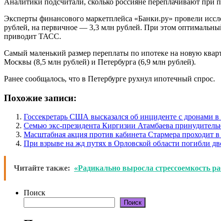
Аналитики подсчитали, сколько россияне переплачивают при п
Эксперты финансового маркетплейса «Банки.ру» провели исслед
рублей, на первичное — 3,3 млн рублей. При этом оптимальный
приводит ТАСС.
Самый маленький размер переплаты по ипотеке на новую кварт
Москвы (8,5 млн рублей) и Петербурга (6,9 млн рублей).
Ранее сообщалось, что в Петербурге рухнул ипотечный спрос.
Похожие записи:
Госсекретарь США высказался об инциденте с дронами 
Семью экс-президента Киргизии Атамбаева принудитель
Масштабная акция против кабинета Стармера проходит в
При взрыве на жд путях в Орловской области погибли дв
Читайте также:
«Радикально выросла стрессоемкость раб
Поиск
Поиск