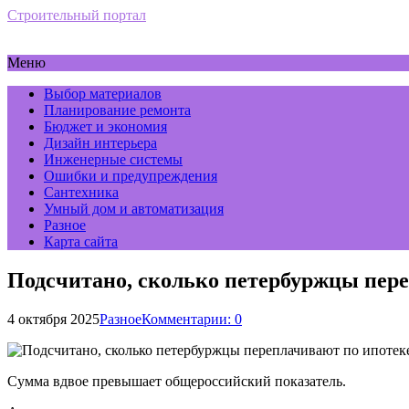
Строительный портал
Меню
Выбор материалов
Планирование ремонта
Бюджет и экономия
Дизайн интерьера
Инженерные системы
Ошибки и предупреждения
Сантехника
Умный дом и автоматизация
Разное
Карта сайта
Подсчитано, сколько петербуржцы пере
4 октября 2025
Разное
Комментарии: 0
Сумма вдвое превышает общероссийский показатель.